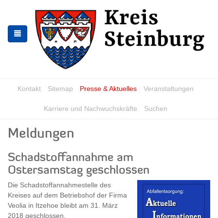
Zur
Zum
Navigation
Inhalt
springen
springen
Kontakt
Sitemap
Presse & Aktuelles
Veranstaltungen
Karriere und Nachwuchskräfte
Suchen
Meldungen
Schadstoffannahme am
Ostersamstag geschlossen
Die Schadstoffannahmestelle des
Kreises auf dem Betriebshof der Firma
Veolia in Itzehoe bleibt am 31. März
2018 geschlossen.