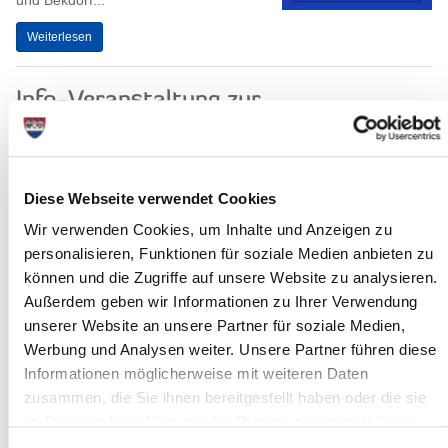
und Bekdorf...
Weiterlesen
Info-Veranstaltung zur
Kindertagespflege
Die nächste Info-Veranstaltung zum Thema Kindertagespflege
findet am Donnerstag, dem 03. Mai 2018, um 09.00 Uhr, im
Diese Webseite verwendet Cookies
Raum 226 (1. Stock) des...
Wir verwenden Cookies, um Inhalte und Anzeigen zu
Weiterlesen
personalisieren, Funktionen für soziale Medien anbieten zu
können und die Zugriffe auf unsere Website zu analysieren.
Stadtradeln 2018: Sieger geehrt
Außerdem geben wir Informationen zu Ihrer Verwendung
unserer Website an unsere Partner für soziale Medien,
Der Himmel hat sich ganz offensichtlich
mit gefreut: Bei herrlichstem
Werbung und Analysen weiter. Unsere Partner führen diese
Sonnenschein wurden die diesjährigen
Informationen möglicherweise mit weiteren Daten
Gewinner der Klimaschutzkampagne...
zusammen, die Sie ihnen bereitgestellt haben oder die sie
im Rahmen Ihrer Nutzung der Dienste gesammelt haben.
Weiterlesen