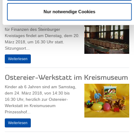
Nur notwendige Cookies
Ausschuss für Finanzen tagt
Die nächste Sitzung des Ausschusses
für Finanzen des Steinburger
Kreistages findet am Dienstag, dem 20.
März 2018, um 16.30 Uhr statt.
Sitzungsort...
Weiterlesen
Ostereier-Werkstatt im Kreismuseum
Kinder ab 6 Jahren sind am Samstag,
dem 24. März 2018, von 14:30 bis
16:30 Uhr, herzlich zur Ostereier-
Werkstatt im Kreismuseum
Prinzesshof...
Weiterlesen