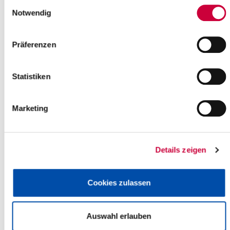
Einwilligungsauswahl
Notwendig
Sitzung des Hauptausschusses
Am Mittwoch, dem 21. März 2018, um
Präferenzen
17.00 Uhr, tagt der Hauptausschuss
des Steinburger Kreistages.
Sitzungsort ist der Historische
Statistiken
Kreistagssaal,...
Weiterlesen
Marketing
Landrat besucht "Energie-Checker
mobil"
Details zeigen
"Energie-Checker mobil" ist ein
Bildungsangebot des Schleswig-
Holstein Energieeffizienz-Zentrums
Cookies zulassen
(SHeff-Z). Zwei Tage lang war das
SHeff-Z-Team zu...
Auswahl erlauben
Weiterlesen