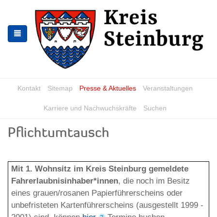
Zur
Zum
Navigation
Inhalt
springen
springen
Kontakt
Sitemap
Presse & Aktuelles
Veranstaltungen
Karriere und Nachwuchskräfte
Suchen
Pflichtumtausch
Mit 1. Wohnsitz im Kreis Steinburg gemeldete
Fahrerlaubnisinhaber*innen
, die noch im Besitz
eines grauen/rosanen Papierführerscheins oder
unbefristeten Kartenführerscheins (ausgestellt 1999 -