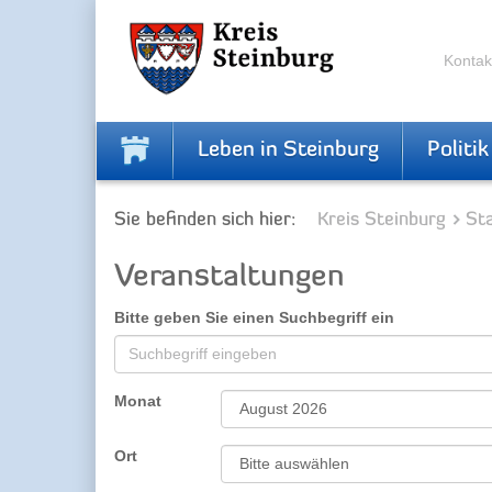
Zur
Zum
Navigation
Inhalt
springen
springen
Kontak
Leben in Steinburg
Politik
Sie befinden sich hier:
Kreis Steinburg
Sta
Veranstaltungen
Bitte geben Sie einen Suchbegriff ein
Monat
Ort