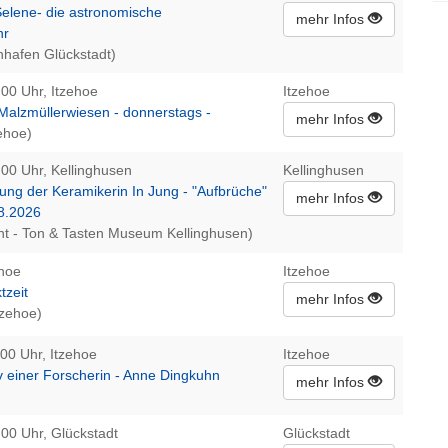
Selene- die astronomische
mehr Infos
hr
nhafen Glückstadt)
:00 Uhr, Itzehoe
Itzehoe
alzmüllerwiesen - donnerstags -
mehr Infos
zehoe)
:00 Uhr, Kellinghusen
Kellinghusen
ung der Keramikerin In Jung - "Aufbrüche"
mehr Infos
08.2026
t - Ton & Tasten Museum Kellinghusen)
ehoe
Itzehoe
tzeit
mehr Infos
Itzehoe)
:00 Uhr, Itzehoe
Itzehoe
 einer Forscherin - Anne Dingkuhn
mehr Infos
:00 Uhr, Glückstadt
Glückstadt