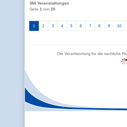
366 Veranstaltungen
Seite
1
von
25
1
2
3
4
5
6
7
8
9
10
Die Verantwortung für die sachliche Ric