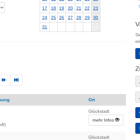
17
18
19
20
21
22
23
24
25
26
27
28
29
30
V
31
Si
ei
Z
bung
Ort
Glückstadt
mehr Infos
dt)
Glückstadt