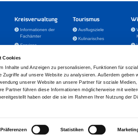
Kreisverwaltung
Tourismus
Wi
Informationen der
Ausflugsziele
Fachämter
Kulinarisches
Services
Aktivitäten in Holstein
e
Karriere und
Unterkünfte
t Cookies
Nachwuchskräfte
Veranstaltungen
 Inhalte und Anzeigen zu personalisieren, Funktionen für sozia
Notdienste
e Zugriffe auf unsere Website zu analysieren. Außerdem geben w
Bekanntmachungen
rwendung unserer Website an unsere Partner für soziale Medien
Formulare/Downloads
re Partner führen diese Informationen möglicherweise mit weite
RSS-Feeds
ereitgestellt haben oder die sie im Rahmen Ihrer Nutzung der D
/Sportförderung
 25524 Itzehoe · Telefon: 04821/69-0 · Fax: 04821/699-356 · E-Mail:
in
Präferenzen
Statistiken
Marketin
Datenschutz
·
Impressum
·
Hinweisgeberschutzgesetz