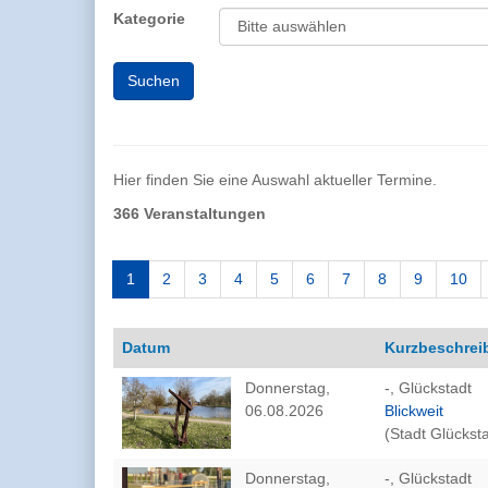
Kategorie
Hier finden Sie eine Auswahl aktueller Termine.
366 Veranstaltungen
1
2
3
4
5
6
7
8
9
10
Datum
Kurzbeschrei
Donnerstag,
-, Glückstadt
06.08.2026
Blickweit
(Stadt Glücksta
Donnerstag,
-, Glückstadt