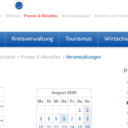
t
Sitemap
Presse & Aktuelles
Veranstaltungen
Karriere und Nac
Kreisverwaltung
Tourismus
Wirtscha
rtseite
Presse & Aktuelles
Veranstaltungen
P
August 2026
Mo
Di
Mi
Do
Fr
Sa
So
1
2
3
4
5
6
7
8
9
10
11
12
13
14
15
16