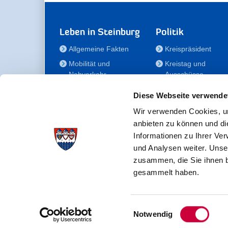
Leben in Steinburg
Politik
Allgemeine Fakten
Kreispräsident
Mobilität und
Kreistag und
Nahverkehr
Ausschüsse
Bauen und Wohnen
Die/Der Beauftragt
Diese Webseite verwende
für Menschen mit
Kultur und Freizeit
Behinderung
Wir verwenden Cookies, um
Familie
anbieten zu können und di
Der
Gesundheit
Informationen zu Ihrer Ve
Kreisseniorenbeirat
und Analysen weiter. Unse
Bildung
Förderstiftung
zusammen, die Sie ihnen b
Fördergesellschaft
gesammelt haben.
Einwilligungsauswahl
Kreisverwaltung Steinburg · Viktoriastraße 16-18 ·
Notwendig