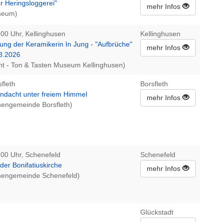
r Heringsloggerei"
mehr Infos
seum)
:00 Uhr, Kellinghusen
Kellinghusen
ung der Keramikerin In Jung - "Aufbrüche"
mehr Infos
08.2026
t - Ton & Tasten Museum Kellinghusen)
fleth
Borsfleth
dacht unter freiem Himmel
mehr Infos
chengemeinde Borsfleth)
:00 Uhr, Schenefeld
Schenefeld
der Bonifatiuskirche
mehr Infos
chengemeinde Schenefeld)
Glückstadt