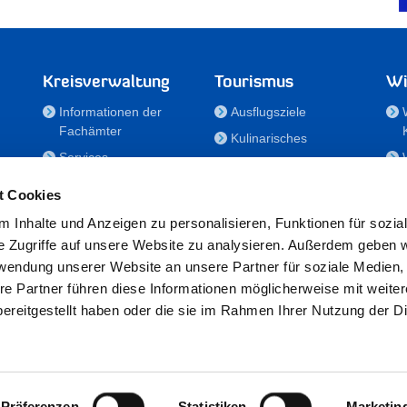
Kreisverwaltung
Tourismus
Wi
Informationen der
Ausflugsziele
Fachämter
Kulinarisches
Services
Aktivitäten in Holstein
e
Karriere und
Unterkünfte
t Cookies
Nachwuchskräfte
Veranstaltungen
 Inhalte und Anzeigen zu personalisieren, Funktionen für sozia
Notdienste
e Zugriffe auf unsere Website zu analysieren. Außerdem geben w
Bekanntmachungen
rwendung unserer Website an unsere Partner für soziale Medien
Formulare/Downloads
re Partner führen diese Informationen möglicherweise mit weite
RSS-Feeds
ereitgestellt haben oder die sie im Rahmen Ihrer Nutzung der D
/Sportförderung
 25524 Itzehoe · Telefon: 04821/69-0 · Fax: 04821/699-356 · E-Mail:
in
Präferenzen
Statistiken
Marketin