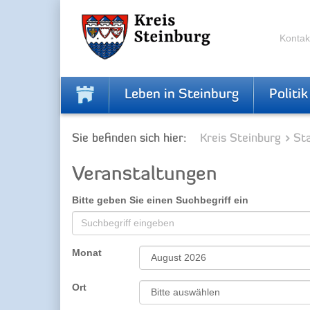
Zur
Zum
Navigation
Inhalt
springen
springen
Kontak
Leben in Steinburg
Politik
Sie befinden sich hier:
Kreis Steinburg
Sta
Veranstaltungen
Bitte geben Sie einen Suchbegriff ein
Monat
Ort