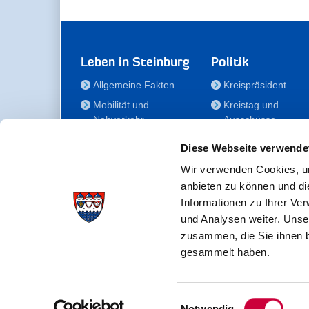
Leben in Steinburg
Politik
Allgemeine Fakten
Kreispräsident
Mobilität und
Kreistag und
Nahverkehr
Ausschüsse
Bauen und Wohnen
Die/Der Beauftragt
Diese Webseite verwende
für Menschen mit
Kultur und Freizeit
Behinderung
Wir verwenden Cookies, um
Familie
anbieten zu können und di
Der
Gesundheit
Informationen zu Ihrer Ve
Kreisseniorenbeirat
und Analysen weiter. Unse
Bildung
Förderstiftung
zusammen, die Sie ihnen b
Fördergesellschaft
gesammelt haben.
Einwilligungsauswahl
Kreisverwaltung Steinburg · Viktoriastraße 16-18 ·
Notwendig