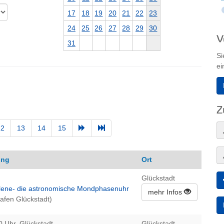
17
18
19
20
21
22
23
24
25
26
27
28
29
30
V
31
Si
ei
Z
12
13
14
15
ung
Ort
Glückstadt
elene- die astronomische Mondphasenuhr
mehr Infos
afen Glückstadt)
0 Uhr, Glückstadt
Glückstadt