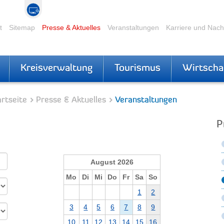
t
Sitemap
Presse & Aktuelles
Veranstaltungen
Karriere und Nac
Kreisverwaltung
Tourismus
Wirtscha
rtseite
Presse & Aktuelles
Veranstaltungen
P
August 2026
Mo
Di
Mi
Do
Fr
Sa
So
1
2
3
4
5
6
7
8
9
10
11
12
13
14
15
16