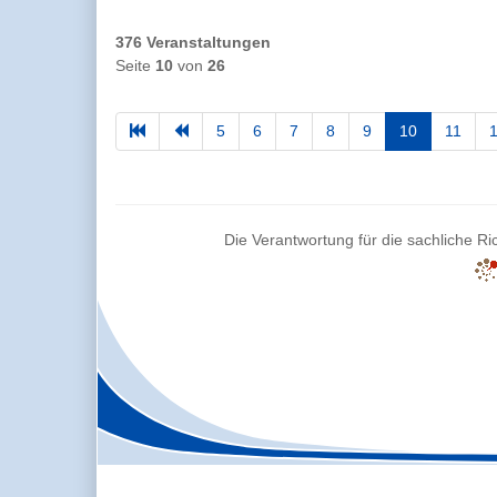
376 Veranstaltungen
Seite
10
von
26
5
6
7
8
9
10
11
Die Verantwortung für die sachliche Ric