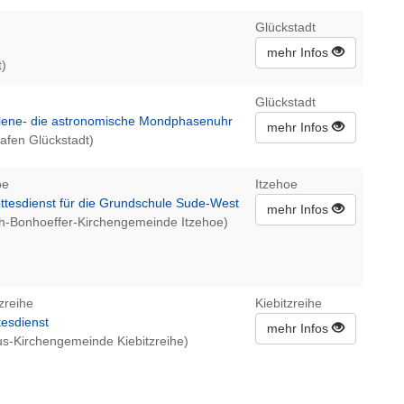
Glückstadt
mehr Infos
t)
Glückstadt
elene- die astronomische Mondphasenuhr
mehr Infos
afen Glückstadt)
oe
Itzehoe
ttesdienst für die Grundschule Sude-West
mehr Infos
ich-Bonhoeffer-Kirchengemeinde Itzehoe)
zreihe
Kiebitzreihe
tesdienst
mehr Infos
tus-Kirchengemeinde Kiebitzreihe)