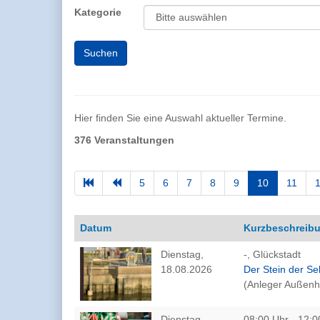
Kategorie
Hier finden Sie eine Auswahl aktueller Termine.
376 Veranstaltungen
5
6
7
8
9
10
11
Datum
Kurzbeschreib
Dienstag,
-, Glückstadt
18.08.2026
Der Stein der S
(Anleger Außenh
Dienstag,
08:00 Uhr - 12:0