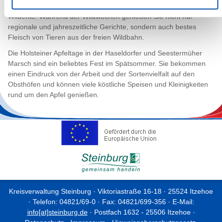
extravagante Gerichte von Hase, Reh, Wildschwein oder
Wildente. Während der Wildwochen genießen Sie nicht nur
regionale und jahreszeitliche Gerichte, sondern auch bestes
Fleisch von Tieren aus der freien Wildbahn.
Die Holsteiner Apfeltage in der Haseldorfer und Seestermüher
Marsch sind ein beliebtes Fest im Spätsommer. Sie bekommen
einen Eindruck von der Arbeit und der Sortenvielfalt auf den
Obsthöfen und können viele köstliche Speisen und Kleinigkeiten
rund um den Apfel genießen.
Kreisverwaltung Steinburg · Viktoriastraße 16-18 · 25524 Itzehoe
· Telefon: 04821/69-0 · Fax: 04821/699-356 · E-Mail:
info[at]steinburg.de
· Postfach 1632 - 25506 Itzehoe ·