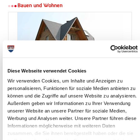
Bauen und Wohnen
Diese Webseite verwendet Cookies
Wir verwenden Cookies, um Inhalte und Anzeigen zu
personalisieren, Funktionen für soziale Medien anbieten zu
Das Bauen und Wohnen im Kreis Steinburg bietet neben der
können und die Zugriffe auf unsere Website zu analysieren.
guten Lage zahlreiche weitere Vorteile. Alle Infos, Tipps und
Außerdem geben wir Informationen zu Ihrer Verwendung
Möglichkeiten hierzu finden Sie hier.
unserer Website an unsere Partner für soziale Medien,
Werbung und Analysen weiter. Unsere Partner führen diese
Kultur und Freizeit
Informationen möglicherweise mit weiteren Daten
zusammen, die Sie ihnen bereitgestellt haben oder die sie