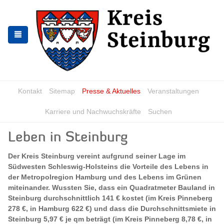
Zur
Zum
Navigation
Inhalt
springen
springen
Kontakt
Sitemap
Presse & Aktuelles
Veranstaltungen
Karriere und Nachwuchskräfte
Suchen
Leben in Steinburg
Der Kreis Steinburg vereint aufgrund seiner Lage im
Südwesten Schleswig-Holsteins die Vorteile des Lebens in
der Metropolregion Hamburg und des Lebens im Grünen
miteinander. Wussten Sie, dass ein Quadratmeter Bauland in
Steinburg durchschnittlich 141 € kostet (im Kreis Pinneberg
278 €, in Hamburg 622 €) und dass die Durchschnittsmiete in
Steinburg 5,97 € je qm beträgt (im Kreis Pinneberg 8,78 €, in