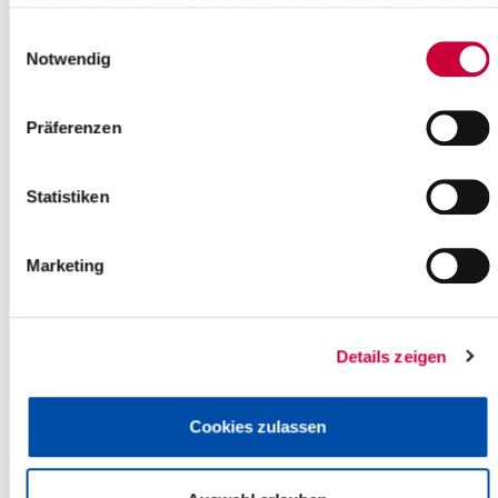
im Rahmen Ihrer Nutzung der Dienste gesammelt haben.
Einwilligungsauswahl
Notwendig
Präferenzen
Statistiken
Das kulturelle Angebot im Kreis Steinburg ist so vielseitig wie
der Kreis selbst: Marschen, Geest, Elbe und Stör prägen das
Marketing
Landschaftsbild des Kreises Steinburg. Historische Schlösser,
Kirchen, Bürger- und Rathäuser sind Zeichen einer reichen
Geschichte.
Details zeigen
Familie
Cookies zulassen