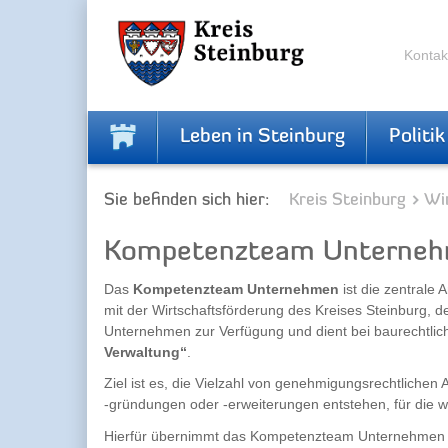
Zur
Zum
Navigation
Inhalt
springen
springen
Kontak
Leben in Steinburg
Politik
Sie befinden sich hier:
Kreis Steinburg
Wi
Kompetenzteam Unternehme
Das
Kompetenzteam Unternehmen
ist die zentrale
mit der Wirtschaftsförderung des Kreises Steinburg, d
Unternehmen zur Verfügung und dient bei baurechtl
Verwaltung“
.
Ziel ist es, die Vielzahl von genehmigungsrechtlich
‑gründungen oder -erweiterungen entstehen, für die w
Hierfür übernimmt das Kompetenzteam Unternehmen 