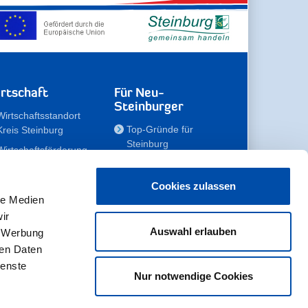
rtschaft
Für Neu-
Steinburger
Wirtschaftsstandort
Top-Gründe für
Kreis Steinburg
Steinburg
Wirtschaftsförderung
Familien
Kompetenzteam
Meine Immobilie
Unternehmen
Cookies zulassen
le Medien
Erholen
Zahlen, Daten,
ir
Fakten
Unsere Rekorde
Auswahl erlauben
, Werbung
Gewerbeflächen
Zukunftskampagne
ren Daten
ienste
Nur notwendige Cookies