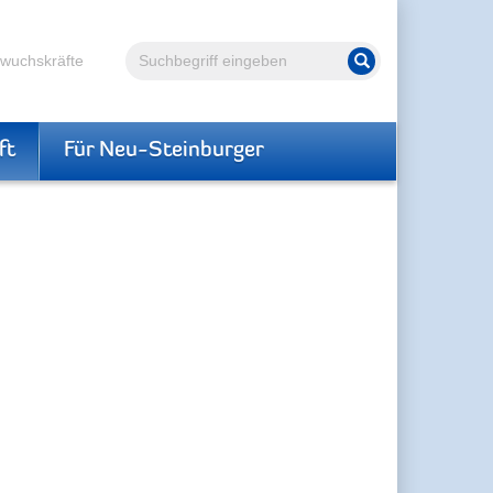
Volltextsuche
hwuchskräfte
Suche starten
ft
Für Neu-Steinburger