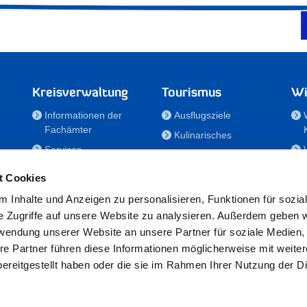
Kreisverwaltung
Tourismus
Wi
Informationen der
Ausflugsziele
Fachämter
Kulinarisches
Services
Aktivitäten in Holstein
e
Karriere und
Unterkünfte
t Cookies
Nachwuchskräfte
Veranstaltungen
 Inhalte und Anzeigen zu personalisieren, Funktionen für sozia
Notdienste
e Zugriffe auf unsere Website zu analysieren. Außerdem geben w
Bekanntmachungen
rwendung unserer Website an unsere Partner für soziale Medien
Formulare/Downloads
re Partner führen diese Informationen möglicherweise mit weite
RSS-Feeds
ereitgestellt haben oder die sie im Rahmen Ihrer Nutzung der D
/Sportförderung