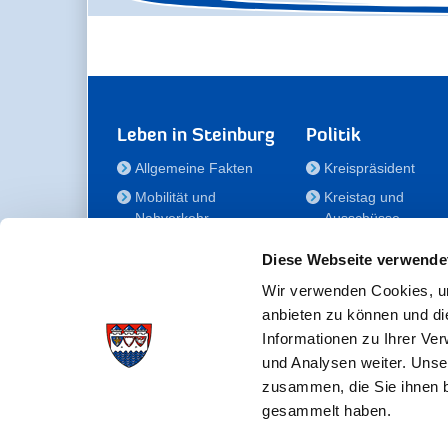
Leben in Steinburg
Politik
Allgemeine Fakten
Kreispräsident
Mobilität und
Kreistag und
Nahverkehr
Ausschüsse
Bauen und Wohnen
Die/Der Beauftragt
Diese Webseite verwende
für Menschen mit
Kultur und Freizeit
Behinderung
Wir verwenden Cookies, um
Familie
anbieten zu können und di
Der
Gesundheit
Informationen zu Ihrer Ve
Kreisseniorenbeirat
und Analysen weiter. Unse
Bildung
Förderstiftung
zusammen, die Sie ihnen b
Fördergesellschaft
gesammelt haben.