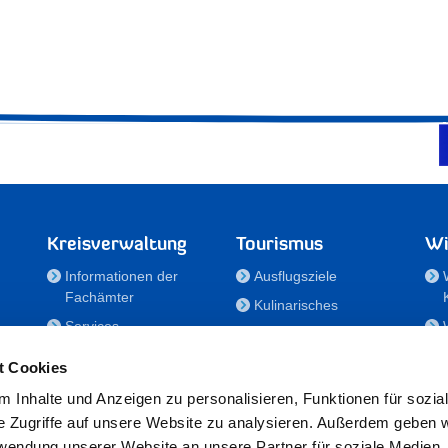
Kreisverwaltung
Tourismus
Wi
Informationen der
Ausflugsziele
Fachämter
Kulinarisches
Services
Aktivitäten in Holstein
e
Karriere und
Unterkünfte
t Cookies
Nachwuchskräfte
Veranstaltungen
 Inhalte und Anzeigen zu personalisieren, Funktionen für sozia
Notdienste
e Zugriffe auf unsere Website zu analysieren. Außerdem geben w
Bekanntmachungen
rwendung unserer Website an unsere Partner für soziale Medien