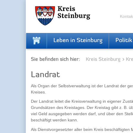
Zur
Zum
Navigation
Inhalt
springen
springen
Kontak
Leben in Steinburg
Politik
Sie befinden sich hier:
Kreis Steinburg
Kr
Landrat
Als Organ der Selbstverwaltung ist der Landrat der ges
Kreises.
Der Landrat leitet die Kreisverwaltung in eigener Zust
Grundsätzen des Kreistages. Der Kreistag gibt z. B. ü
viel Geld ausgegeben werden darf, und über den Stelle
beschäftigt werden kann.
Als Dienstvorgesetzter aller beim Kreis beschäftigten 