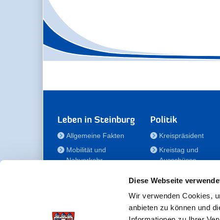
Leben in Steinburg
Politik
Allgemeine Fakten
Kreispräsident
Mobilität und
Kreistag und
Nahverkehr
Ausschüsse
Bauen und Wohnen
Die/Der Beauftragt
Diese Webseite verwende
für Menschen mit
Kultur und Freizeit
Behinderung
Wir verwenden Cookies, um
Familie
anbieten zu können und di
Der
Gesundheit
Informationen zu Ihrer Ve
Kreisseniorenbeirat