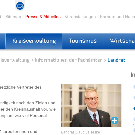
t
Sitemap
Presse & Aktuelles
Veranstaltungen
Karriere und Nac
Kreisverwaltung
Tourismus
Wirtscha
eisverwaltung
Informationen der Fachämter
Landrat
I
etzliche Vertreter des
ändigkeit nach den Zielen und
ber den Kreishaushalt vor, wie
nplan, wie viel Personal
Mitarbeiterinnen und
Landrat Claudius Teske