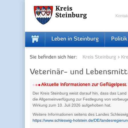
Zur
Zum
Navigation
Inhalt
springen
springen
Kontak
Leben in Steinburg
Politik
Sie befinden sich hier:
Kreis Steinburg
Kr
Veterinär- und Lebensmit
Aktuelle Informationen zur Geflügelpest
Der Kreis Steinburg weist darauf hin, dass das Land
die Allgemeinverfügung zur Festlegung von vorbeu
Wirkung zum 10. Juli 2026 aufgehoben hat.
Weitere Informationen seitens des Landes Schleswig-
https://www.schleswig-holstein.de/DE/landesregierun