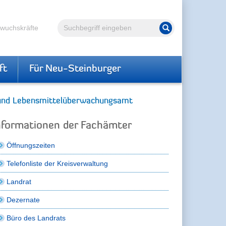
Volltextsuche
hwuchskräfte
Suche starten
ft
Für Neu-Steinburger
 und Lebensmittelüberwachungsamt
nformationen der Fachämter
Öffnungszeiten
Telefonliste der Kreisverwaltung
Landrat
Dezernate
Büro des Landrats