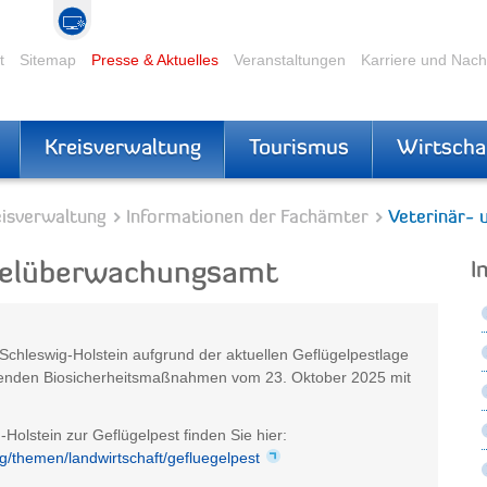
t
Sitemap
Presse & Aktuelles
Veranstaltungen
Karriere und Nac
Kreisverwaltung
Tourismus
Wirtscha
eisverwaltung
Informationen der Fachämter
Veterinär-
telüberwachungsamt
I
 Schleswig-Holstein aufgrund der aktuellen Geflügelpestlage
genden Biosicherheitsmaßnahmen vom 23. Oktober 2025 mit
Holstein zur Geflügelpest finden Sie hier:
g/themen/landwirtschaft/gefluegelpest