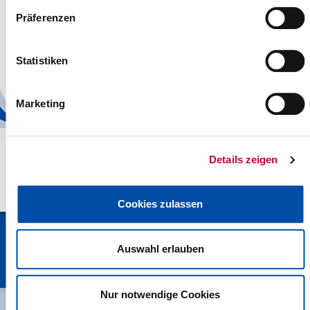
Prostituiertenschutzwesen
Präferenzen
Wohnpflegeaufsicht (zuvor: Heimaufsicht)
Versammlungsbehörde
Statistiken
Um weitere Informationen zu verschiedenen Themen zu erhalten,
nutzen Sie bitte die Volltextsuche.
Marketing
Details zeigen
Cookies zulassen
Kreisverwaltung Steinburg · Viktoriastraße 16-18 · 25524 Itzehoe
· Telefon: 04821/69-0 · Fax: 04821/699-356 · E-Mail:
Auswahl erlauben
info[at]steinburg.de
· Postfach 1632 - 25506 Itzehoe ·
Datenschutz
·
Impressum
·
Hinweisgeberschutzgesetz
Nur notwendige Cookies