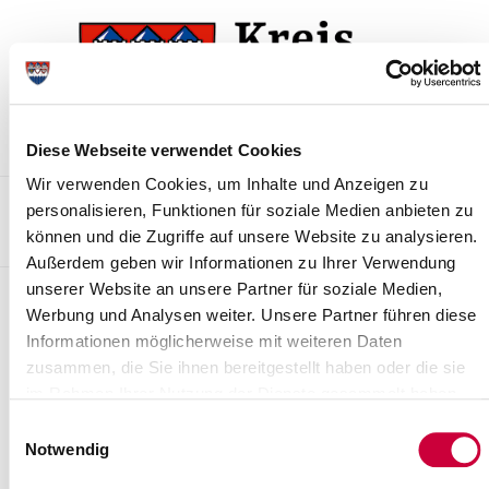
Zur
Zum
Navigation
Inhalt
springen
springen
Diese Webseite verwendet Cookies
Wir verwenden Cookies, um Inhalte und Anzeigen zu
Kontakt
Sitemap
Presse & Aktuelles
Veranstaltungen
personalisieren, Funktionen für soziale Medien anbieten zu
können und die Zugriffe auf unsere Website zu analysieren.
Karriere und Nachwuchskräfte
Suchen
Außerdem geben wir Informationen zu Ihrer Verwendung
unserer Website an unsere Partner für soziale Medien,
Allgemeine
Werbung und Analysen weiter. Unsere Partner führen diese
Ordnungsangelegenheiten
Informationen möglicherweise mit weiteren Daten
zusammen, die Sie ihnen bereitgestellt haben oder die sie
Die Abteilung Allgemeine Ordnungsangelegenheiten gliedert sich
im Rahmen Ihrer Nutzung der Dienste gesammelt haben.
in folgende Bereiche:
Einwilligungsauswahl
Waffenbehörde
Notwendig
Untere Jagdbehörde
Sprengstoffbehörde (nicht gewerblicher Bereich)