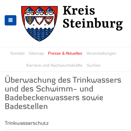
Zur
Zum
Navigation
Inhalt
springen
springen
Kontakt
Sitemap
Presse & Aktuelles
Veranstaltungen
Karriere und Nachwuchskräfte
Suchen
Überwachung des Trinkwassers
und des Schwimm- und
Badebeckenwassers sowie
Badestellen
Trinkwasserschutz