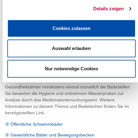
Schwimm- und Badebecken und in Bewegungsbädern unterliegt
Details zeigen
gemäß § 37 des Infektionsschutzgesetzes der Überwachung des
Gesundheitsamtes.
Cookies zulassen
Um das Schwimm- und Badebeckenwasser hygienisch
einwandfrei zu halten, muss es grundsätzlich aufbereitet werden,
auch eine Chlorung des Wassers ist unumgänglich. Die
Anforderungen an das Wasser und seine Aufbereitung sind in der
Auswahl erlauben
DIN 19 643 als Regel der Technik beschrieben.
Die Einhaltung der Anforderungen ist dem Gesundheitsamt durch
Nur notwendige Cookies
regelmäßige Untersuchungen nachzuweisen.
In der Badesaison vom 1. Juni bis 15. September kontollieren die
Gesundheitsämter mindestens einmal monatlich die Badestellen.
Sie bewerten die Hygiene und entnehmen Wasserproben zur
Analyse durch das Medizinaluntersuchungsamt. Weitere
Informationen zu diesem Thema und Badeteichen finden Sie im
bereitgestellten Link.
Öffentliche Schwimmbäder
Gewerbliche Bäder und Bewegungsbecken