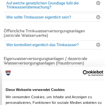
Auf welche gesetzlichen Grundlage fußt die
Trinkwasserüberwachung?
Wie sollte Trinkwasser eigentlich sein?
Öffentliche Trinkwasserversorgungsanlagen
(zentrale Wasserwerke)
Wer kontrolliert eigentlich das Trinkwasser?
Eigenwasserversorgungsanlagen / dezentrale
Wasserversorgungsanlagen (Hausbrunnen)
Muss ich das Trinkwasser aus meinen eigenen
Brunnen auch untersuchen lassen?
Diese Webseite verwendet Cookies
Öffentliche und gewerbliche Anlagen der
Trinkwasserinstallation
Wir verwenden Cookies, um Inhalte und Anzeigen zu
personalisieren, Funktionen für soziale Medien anbieten zu
Welche Einrichtungen sind verpflichtet, ihre