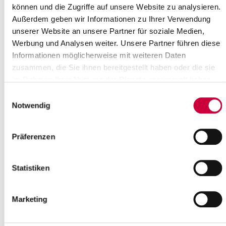
können und die Zugriffe auf unsere Website zu analysieren.
Trinkwasserinstallation auf Legionellen untersuchen zu
lassen?
Außerdem geben wir Informationen zu Ihrer Verwendung
unserer Website an unsere Partner für soziale Medien,
Ich bin Veranstalter von Volksfesten, Märkten und
Werbung und Analysen weiter. Unsere Partner führen diese
Sportveranstaltungen (wie z.B. Marathon- und
ähnlichen Veranstaltungen) und erhalte meine
Informationen möglicherweise mit weiteren Daten
Trinkwasserversorgung für meine Schrank- und
zusammen, die Sie ihnen bereitgestellt haben oder die sie
Verkaufsstände, Toilettenwagen oder Duschen über
im Rahmen Ihrer Nutzung der Dienste gesammelt haben.
einen Hydranten und mobile (Schlauch-) Leitungen,
was muss ich alles beachten?
Einwilligungsauswahl
Notwendig
Wasserwerke
Präferenzen
Eine Liste der zuständigen Wasserwerke und entsprechender
Kontaktdaten im Kreis finden Sie
hier
.
Statistiken
Schwimm- und Badebeckenwasser
Marketing
sowie Badestellen
Das Wasser in öffentlichen Schwimmbädern und gewerblichen