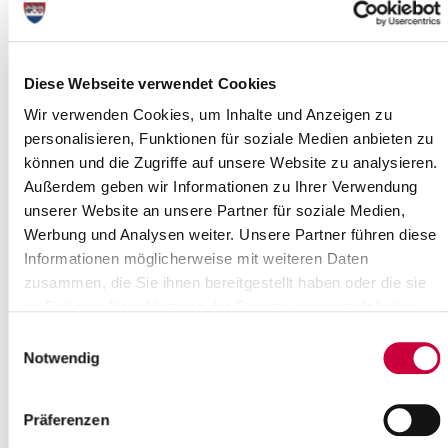
.
Sie finden die Entgelttabelle für den Sozial- und Erziehungsdienst
hier
.
Diese Webseite verwendet Cookies
Sie finden die Besoldungstabelle für Beamt*innen
hier
.
Wir verwenden Cookies, um Inhalte und Anzeigen zu
Sie können den Stellenausschreibungen entnehmen nach
welcher Entgelt bzw. Besoldungstabelle eine Stelle vergütet wird.
personalisieren, Funktionen für soziale Medien anbieten zu
können und die Zugriffe auf unsere Website zu analysieren.
Außerdem geben wir Informationen zu Ihrer Verwendung
Für Fragen zum Recruiting Prozess wenden Sie sich bitte gerne
unserer Website an unsere Partner für soziale Medien,
an:
Werbung und Analysen weiter. Unsere Partner führen diese
Jessica Rauschmann:
rauschmann[at]steinburg.de
, Tel. 04821/69
Informationen möglicherweise mit weiteren Daten
779
zusammen, die Sie ihnen bereitgestellt haben oder die sie
Tanja Otto:
otto[at]steinburg.de
, Tel. 04821/69 597
im Rahmen Ihrer Nutzung der Dienste gesammelt haben.
Einwilligungsauswahl
Notwendig
Personalamt
Sachgebietsleitung Personalservice und Recruiting (Rn.
Präferenzen
1651)