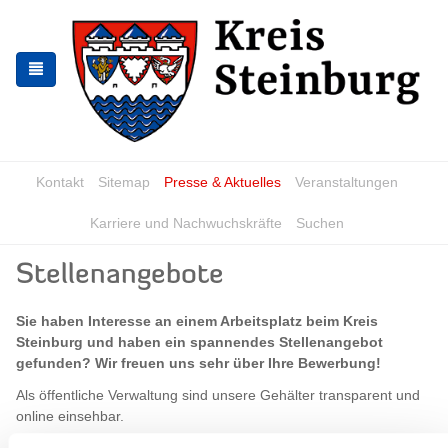
Zur
Zum
Navigation
Inhalt
springen
springen
Kontakt
Sitemap
Presse & Aktuelles
Veranstaltungen
Karriere und Nachwuchskräfte
Suchen
Stellenangebote
Sie haben Interesse an einem Arbeitsplatz beim Kreis
Steinburg und haben ein spannendes Stellenangebot
gefunden? Wir freuen uns sehr über Ihre Bewerbung!
Als öffentliche Verwaltung sind unsere Gehälter transparent und
online einsehbar.
Sie finden die Entgelttabelle für den öffentlichen Dienst VKA
hier