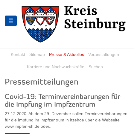
Zur
Zum
Navigation
Inhalt
springen
springen
Kontakt
Sitemap
Presse & Aktuelles
Veranstaltungen
Karriere und Nachwuchskräfte
Suchen
Pressemitteilungen
Covid-19: Terminvereinbarungen für
die Impfung im Impfzentrum
27.12.2020: Ab dem 29. Dezember sollen Terminvereinbarungen
für die Impfung im Impfzentrum in Itzehoe über die Webseite
www.impfen-sh.de oder...