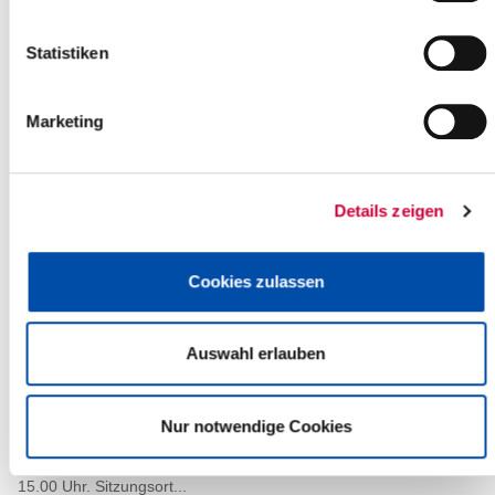
Praktikumsplätze von Glückstadt bis
zur Eckernförder Bucht
Statistiken
15.12.20: Zur Bäckerei in Aukrug oder nach Wacken? Fachkraft
für Lagerlogistik in Itzehoe oder in Hohenwestedt? Wer einen
Praktikumsplatz sucht, kann...
Marketing
Read more
Details zeigen
Wertstoffhöfe geschlossen
15.12.20: Die Wertstoffhöfe in Glückstadt, Hohenlockstedt,
Itzehoe und Kellinghusen bleiben am 24. und 31. Dezember 2020
Cookies zulassen
sowie am 02. Januar 2021...
Read more
Auswahl erlauben
Sitzung des Steinburger Kreistages
Nur notwendige Cookies
11.12.20: Am Donnerstag, dem 17. Dezember 2020, findet eine
Sitzung des Steinburger Kreistages statt. Die Sitzung beginnt um
15.00 Uhr. Sitzungsort...