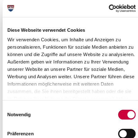
Kreisverwaltung Heiligabend und
Silvester geschlossen
18.12.20: Auch wenn aufgrund der Corona-Pandemie die
Diese Webseite verwendet Cookies
Kreisverwaltung zurzeit ohnehin nur nach Terminvereinbarung
besucht werden kann, weist Landrat...
Wir verwenden Cookies, um Inhalte und Anzeigen zu
personalisieren, Funktionen für soziale Medien anbieten zu
Read more
können und die Zugriffe auf unsere Website zu analysieren.
Außerdem geben wir Informationen zu Ihrer Verwendung
Keine Schadstoffannahme am 02.
unserer Website an unsere Partner für soziale Medien,
Januar
Werbung und Analysen weiter. Unsere Partner führen diese
Informationen möglicherweise mit weiteren Daten
18.12.20: Die Schadstoffannahmestelle des Kreises auf dem
Betriebshof der Firma Veolia bleibt am 02. Januar 2021
zusammen, die Sie ihnen bereitgestellt haben oder die sie
geschlossen.
im Rahmen Ihrer Nutzung der Dienste gesammelt haben.
Einwilligungsauswahl
Notwendig
Read more
Präferenzen