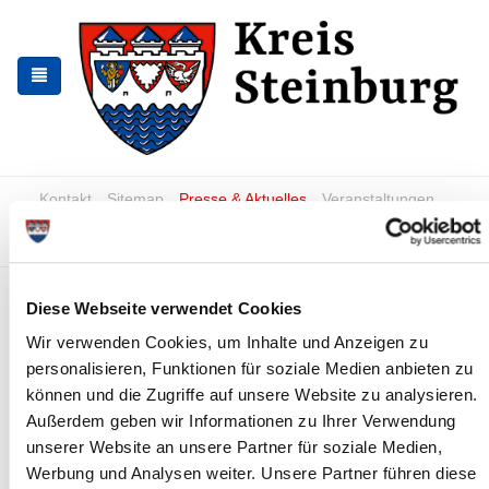
Zur
Zum
Navigation
Inhalt
springen
springen
Kontakt
Sitemap
Presse & Aktuelles
Veranstaltungen
Karriere und Nachwuchskräfte
Suchen
Koordinierungsstelle Integration
Diese Webseite verwendet Cookies
ist umgezogen
Wir verwenden Cookies, um Inhalte und Anzeigen zu
personalisieren, Funktionen für soziale Medien anbieten zu
News - Meldungen
Ulrike Kohlmann und Susann
können und die Zugriffe auf unsere Website zu analysieren.
Chaberny in „neuen“ Räumen (Foto:
Außerdem geben wir Informationen zu Ihrer Verwendung
Britta Glatki)
unserer Website an unsere Partner für soziale Medien,
Werbung und Analysen weiter. Unsere Partner führen diese