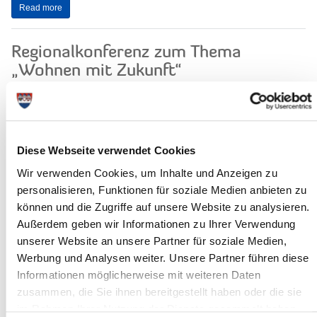
Read more
Regionalkonferenz zum Thema
„Wohnen mit Zukunft“
Als Vorsitzender der Facharbeitsgruppe
Siedlungsentwicklung ist Landrat
Torsten Wendt an der Vorbereitung der
diesjährigen Regionalkonferenz zum
Diese Webseite verwendet Cookies
Thema...
Wir verwenden Cookies, um Inhalte und Anzeigen zu
Read more
personalisieren, Funktionen für soziale Medien anbieten zu
können und die Zugriffe auf unsere Website zu analysieren.
Sitzung des Hauptausschusses
Außerdem geben wir Informationen zu Ihrer Verwendung
unserer Website an unsere Partner für soziale Medien,
Am Mittwoch, dem 25. November 2015,
Werbung und Analysen weiter. Unsere Partner führen diese
um 17:00 Uhr, tagt der
Hauptausschuss des Steinburger
Informationen möglicherweise mit weiteren Daten
Kreistages.
zusammen, die Sie ihnen bereitgestellt haben oder die sie
Sitzungsort ist der Historische
im Rahmen Ihrer Nutzung der Dienste gesammelt haben.