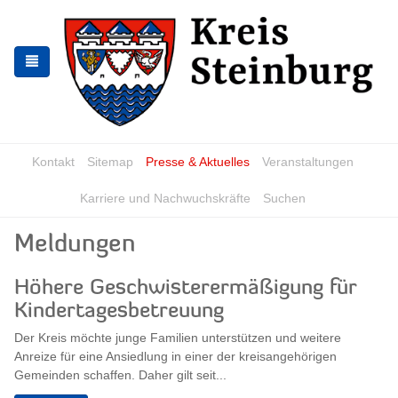
Zur
Zum
Navigation
Inhalt
springen
springen
Kontakt
Sitemap
Presse & Aktuelles
Veranstaltungen
Karriere und Nachwuchskräfte
Suchen
Meldungen
Höhere Geschwisterermäßigung für
Kindertagesbetreuung
Der Kreis möchte junge Familien unterstützen und weitere
Anreize für eine Ansiedlung in einer der kreisangehörigen
Gemeinden schaffen. Daher gilt seit...