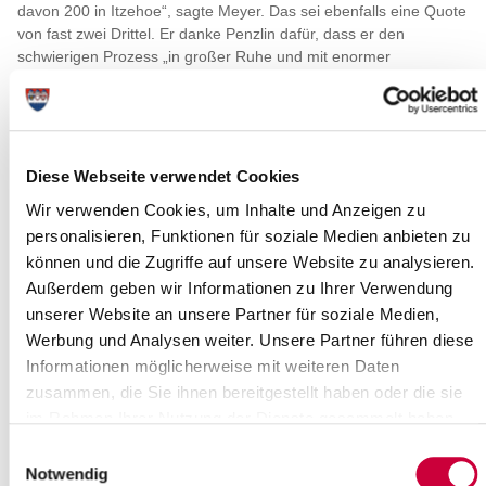
davon 200 in Itzehoe“, sagte Meyer. Das sei ebenfalls eine Quote
von fast zwei Drittel. Er danke Penzlin dafür, dass er den
schwierigen Prozess „in großer Ruhe und mit enormer
Professionalität gesteuert“ habe. Auch auf dem ehemaligen
Prinovis-Gelände laufen die Vorbereitungsarbeiten für das
geplante China Logistik Centrum (CLC) nach Auskunft des
Investors Carsten Tietje auf Hochtouren.
Diese Webseite verwendet Cookies
Um die wirtschaftliche Situation in Itzehoe sowie im Kreis
Steinburg insgesamt weiter zu stabilisieren, wird derzeit eine
Wir verwenden Cookies, um Inhalte und Anzeigen zu
verbesserte überregionale Verkehrsanbindung des
personalisieren, Funktionen für soziale Medien anbieten zu
Gewerbegebiets Klostermarsch an der Stör geplant. Meyer gab
können und die Zugriffe auf unsere Website zu analysieren.
Bürgermeister Dr. Andreas Koeppen dazu heute eine
Außerdem geben wir Informationen zu Ihrer Verwendung
verbindliche Förderzusage des Landes. Demnach wird sich das
unserer Website an unsere Partner für soziale Medien,
Land mit bis zu 1,8 Millionen Euro an der Anbindung des Gebiets,
Werbung und Analysen weiter. Unsere Partner führen diese
in dem über 50 Gewerbebetriebe angesiedelt sind, beteiligen.
Informationen möglicherweise mit weiteren Daten
Darüber hinaus steht in Itzehoe für insgesamt rund 20 Millionen
zusammen, die Sie ihnen bereitgestellt haben oder die sie
Euro der Neubau eines Vier-Sterne- und eines Drei-Sterne-Hotels
im Rahmen Ihrer Nutzung der Dienste gesammelt haben.
an. Bei dem einen Projekt handelt es sich um einen Neubau in
Breitenburg beim anderen Vorhaben um einen Neubau in
Einwilligungsauswahl
Breitenburg.
Notwendig