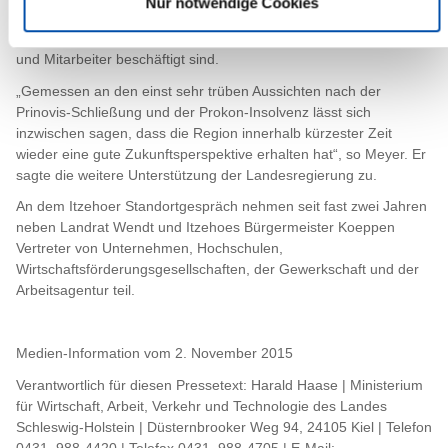
Nur notwendige Cookies
in dem Zusammenhang die gute Arbeit der eingesetzten
Transfergesellschaft, in der aktuell noch rund 40 Mitarbeiterinnen
und Mitarbeiter beschäftigt sind.
„Gemessen an den einst sehr trüben Aussichten nach der
Prinovis-Schließung und der Prokon-Insolvenz lässt sich
inzwischen sagen, dass die Region innerhalb kürzester Zeit
wieder eine gute Zukunftsperspektive erhalten hat“, so Meyer. Er
sagte die weitere Unterstützung der Landesregierung zu.
An dem Itzehoer Standortgespräch nehmen seit fast zwei Jahren
neben Landrat Wendt und Itzehoes Bürgermeister Koeppen
Vertreter von Unternehmen, Hochschulen,
Wirtschaftsförderungsgesellschaften, der Gewerkschaft und der
Arbeitsagentur teil.
Medien-Information vom 2. November 2015
Verantwortlich für diesen Pressetext: Harald Haase | Ministerium
für Wirtschaft, Arbeit, Verkehr und Technologie des Landes
Schleswig-Holstein | Düsternbrooker Weg 94, 24105 Kiel | Telefon
0431 988-4420 | Telefax 0431 988-4705 | E-Mail: