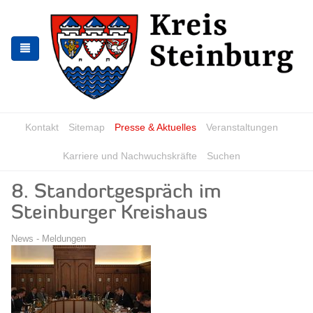
Zur
Zum
Navigation
Inhalt
springen
springen
Kontakt
Sitemap
Presse & Aktuelles
Veranstaltungen
Karriere und Nachwuchskräfte
Suchen
8. Standortgespräch im
Steinburger Kreishaus
News - Meldungen