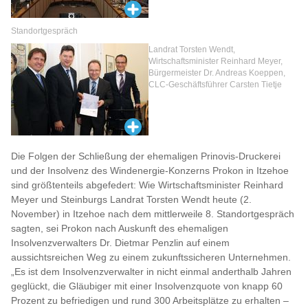
Standortgespräch
Landrat Torsten Wendt,
Wirtschaftsminister Reinhard Meyer,
Bürgermeister Dr. Andreas Koeppen,
CLC-Geschäftsführer Carsten Tietje
Die Folgen der Schließung der ehemaligen Prinovis-Druckerei
und der Insolvenz des Windenergie-Konzerns Prokon in Itzehoe
sind größtenteils abgefedert: Wie Wirtschaftsminister Reinhard
Meyer und Steinburgs Landrat Torsten Wendt heute (2.
November) in Itzehoe nach dem mittlerweile 8. Standortgespräch
sagten, sei Prokon nach Auskunft des ehemaligen
Insolvenzverwalters Dr. Dietmar Penzlin auf einem
aussichtsreichen Weg zu einem zukunftssicheren Unternehmen.
„Es ist dem Insolvenzverwalter in nicht einmal anderthalb Jahren
geglückt, die Gläubiger mit einer Insolvenzquote von knapp 60
Prozent zu befriedigen und rund 300 Arbeitsplätze zu erhalten –