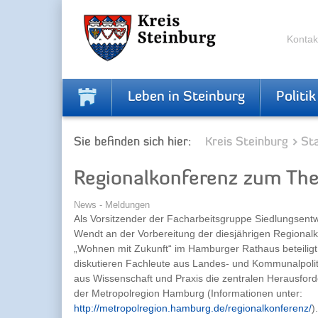
Zur
Zum
Navigation
Inhalt
springen
springen
Kontak
Leben in Steinburg
Politik
Sie befinden sich hier:
Kreis Steinburg
Sta
Regionalkonferenz zum Th
News - Meldungen
Als Vorsitzender der Facharbeitsgruppe Siedlungsentw
Wendt an der Vorbereitung der diesjährigen Regiona
„Wohnen mit Zukunft“ im Hamburger Rathaus beteilig
diskutieren Fachleute aus Landes- und Kommunalpolit
aus Wissenschaft und Praxis die zentralen Herausfo
der Metropolregion Hamburg (Informationen unter:
http://metropolregion.hamburg.de/regionalkonferenz/
).