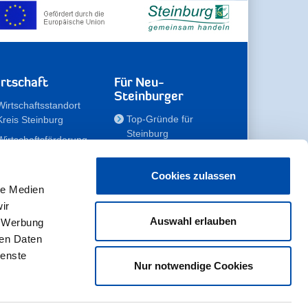
rtschaft
Für Neu-
Steinburger
Wirtschaftsstandort
Top-Gründe für
Kreis Steinburg
Steinburg
Wirtschaftsförderung
Familien
Kompetenzteam
Meine Immobilie
Unternehmen
Cookies zulassen
le Medien
Erholen
Zahlen, Daten,
ir
Fakten
Unsere Rekorde
Auswahl erlauben
, Werbung
Gewerbeflächen
Zukunftskampagne
ren Daten
ienste
Nur notwendige Cookies