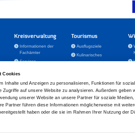
Kreisverwaltung
Tourismus
Wi
Informationen der
Ausflugsziele
Fachämter
Kulinarisches
Services
Aktivitäten in Holstein
e
Karriere und
Unterkünfte
t Cookies
Nachwuchskräfte
Veranstaltungen
 Inhalte und Anzeigen zu personalisieren, Funktionen für sozia
Notdienste
e Zugriffe auf unsere Website zu analysieren. Außerdem geben w
Bekanntmachungen
rwendung unserer Website an unsere Partner für soziale Medien
Formulare/Downloads
re Partner führen diese Informationen möglicherweise mit weite
RSS-Feeds
ereitgestellt haben oder die sie im Rahmen Ihrer Nutzung der D
/Sportförderung