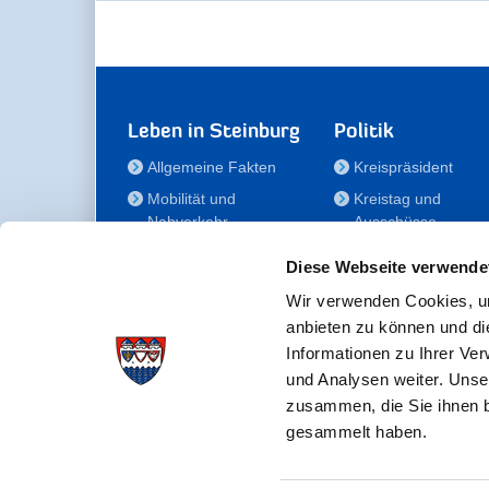
Leben in Steinburg
Politik
Allgemeine Fakten
Kreispräsident
Mobilität und
Kreistag und
Nahverkehr
Ausschüsse
Bauen und Wohnen
Die/Der Beauftragt
Diese Webseite verwende
für Menschen mit
Kultur und Freizeit
Behinderung
Wir verwenden Cookies, um
Familie
anbieten zu können und di
Der
Gesundheit
Informationen zu Ihrer Ve
Kreisseniorenbeirat
und Analysen weiter. Unse
Bildung
Förderstiftung
zusammen, die Sie ihnen b
Fördergesellschaft
gesammelt haben.