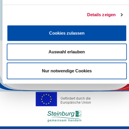
You have filtered events according to the following criteria:
Day:
Thursday, 07.11.2024
Details zeigen
Events found :
0
No search results found, please select a different month,
Cookies zulassen
category, search term, location or other region.
Auswahl erlauben
The responsibility for the factual correctness of the information
lies with the Operators.
Nur notwendige Cookies