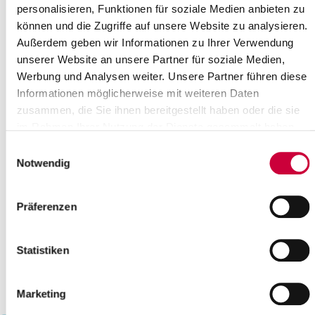
personalisieren, Funktionen für soziale Medien anbieten zu
18
19
20
21
22
23
24
können und die Zugriffe auf unsere Website zu analysieren.
25
26
27
28
29
30
Außerdem geben wir Informationen zu Ihrer Verwendung
Please enter a search term
unserer Website an unsere Partner für soziale Medien,
Werbung und Analysen weiter. Unsere Partner führen diese
Informationen möglicherweise mit weiteren Daten
Month
zusammen, die Sie ihnen bereitgestellt haben oder die sie
im Rahmen Ihrer Nutzung der Dienste gesammelt haben.
Einwilligungsauswahl
Place
Notwendig
Präferenzen
Category
Statistiken
Marketing