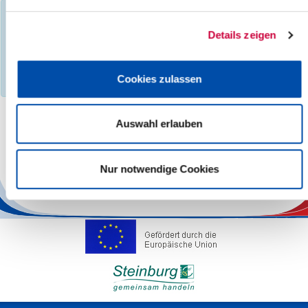
You have filtered events according to the following criteria:
Day:
Saturday, 02.11.2024
Details zeigen
Events found :
0
No search results found, please select a different month,
Cookies zulassen
category, search term, location or other region.
Auswahl erlauben
The responsibility for the factual correctness of the information
lies with the Operators.
Nur notwendige Cookies