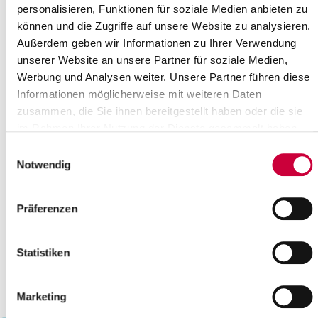
personalisieren, Funktionen für soziale Medien anbieten zu
18
19
20
21
22
23
24
können und die Zugriffe auf unsere Website zu analysieren.
25
26
27
28
29
30
Außerdem geben wir Informationen zu Ihrer Verwendung
Please enter a search term
unserer Website an unsere Partner für soziale Medien,
Werbung und Analysen weiter. Unsere Partner führen diese
Informationen möglicherweise mit weiteren Daten
Month
zusammen, die Sie ihnen bereitgestellt haben oder die sie
im Rahmen Ihrer Nutzung der Dienste gesammelt haben.
Einwilligungsauswahl
Place
Notwendig
Präferenzen
Category
Statistiken
Marketing