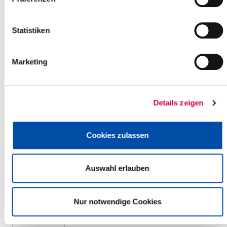
Friday, 04.09.2026
Statistiken
08:00 Uhr - 12:00 Uhr, Glückstadt
Frühstück in Gemeinschaft
(Begegnungsstätte Glücksknoten)
Marketing
Glückstadt
more info
Details zeigen
Cookies zulassen
Friday, 04.09.2026
09:30 Uhr - 11:30 Uhr, Horst (Holstein)
Auswahl erlauben
Öffentliche Sprechstunde der AG Horster Ortsarchiv in der VHS
Horst
(AG Horster Ortsarchiv in der VHS Horst)
Nur notwendige Cookies
Horst (Holstein)