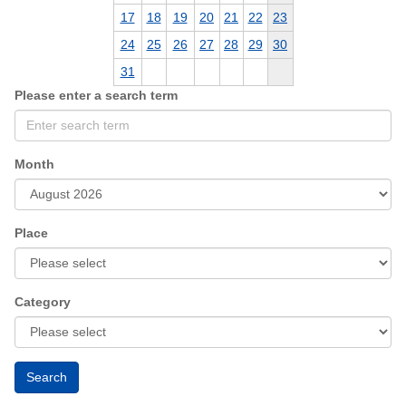
17
18
19
20
21
22
23
24
25
26
27
28
29
30
31
Please enter a search term
Month
Place
Category