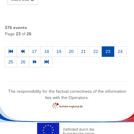
376 events
Page
23
of
26
17
18
19
20
21
22
23
24
25
26
The responsibility for the factual correctness of the information
lies with the Operators.