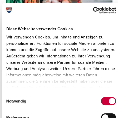
Diese Webseite verwendet Cookies
Wir verwenden Cookies, um Inhalte und Anzeigen zu
personalisieren, Funktionen für soziale Medien anbieten zu
können und die Zugriffe auf unsere Website zu analysieren.
Außerdem geben wir Informationen zu Ihrer Verwendung
Friday, 04.09.2026
unserer Website an unsere Partner für soziale Medien,
Werbung und Analysen weiter. Unsere Partner führen diese
08:00 Uhr - 12:00 Uhr, Glückstadt
Glückstädter Wochenmarkt
Informationen möglicherweise mit weiteren Daten
(Marktplatz Glückstadt)
zusammen, die Sie ihnen bereitgestellt haben oder die sie
im Rahmen Ihrer Nutzung der Dienste gesammelt haben.
Glückstadt
Einwilligungsauswahl
more info
Notwendig
Präferenzen