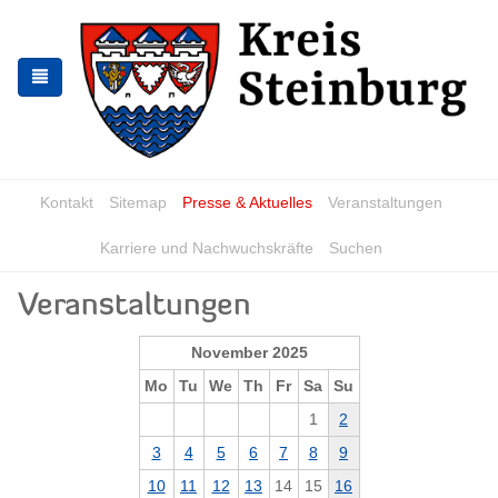
Skip
Skip
to
to
the
the
navigation
content
Kontakt
Sitemap
Presse & Aktuelles
Veranstaltungen
Karriere und Nachwuchskräfte
Suchen
Veranstaltungen
November 2025
Mo
Tu
We
Th
Fr
Sa
Su
1
2
3
4
5
6
7
8
9
10
11
12
13
14
15
16