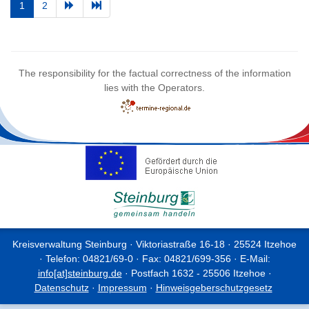
1
2
The responsibility for the factual correctness of the information
lies with the Operators.
Kreisverwaltung Steinburg · Viktoriastraße 16-18 · 25524 Itzehoe
· Telefon: 04821/69-0 · Fax: 04821/699-356 · E-Mail:
info[at]steinburg.de
· Postfach 1632 - 25506 Itzehoe ·
Datenschutz
·
Impressum
·
Hinweisgeberschutzgesetz