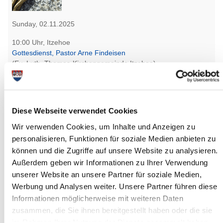
Sunday, 02.11.2025
10:00 Uhr, Itzehoe
Gottesdienst, Pastor Arne Findeisen
(Ev.-Luth. Thomas-Kirchengemeinde Itzehoe)
Itzehoe
more info
Diese Webseite verwendet Cookies
Wir verwenden Cookies, um Inhalte und Anzeigen zu
personalisieren, Funktionen für soziale Medien anbieten zu
können und die Zugriffe auf unsere Website zu analysieren.
Außerdem geben wir Informationen zu Ihrer Verwendung
unserer Website an unsere Partner für soziale Medien,
Werbung und Analysen weiter. Unsere Partner führen diese
Sunday, 02.11.2025
Informationen möglicherweise mit weiteren Daten
10:00 Uhr, Oelixdorf
zusammen, die Sie ihnen bereitgestellt haben oder die sie
Abendmahlgottesdienst
im Rahmen Ihrer Nutzung der Dienste gesammelt haben.