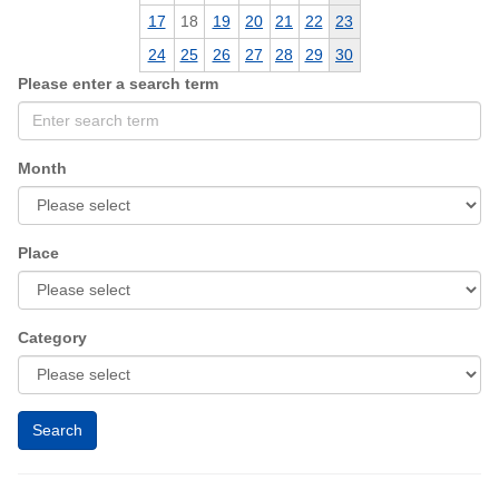
17
18
19
20
21
22
23
24
25
26
27
28
29
30
Please enter a search term
Month
Place
Category