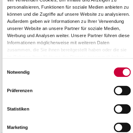
21
22
23
24
25
26
27
personalisieren, Funktionen für soziale Medien anbieten zu
können und die Zugriffe auf unsere Website zu analysieren.
28
29
30
Außerdem geben wir Informationen zu Ihrer Verwendung
Bitte geben Sie einen Suchbegriff ein
unserer Website an unsere Partner für soziale Medien,
Werbung und Analysen weiter. Unsere Partner führen diese
Informationen möglicherweise mit weiteren Daten
Monat
zusammen, die Sie ihnen bereitgestellt haben oder die sie
im Rahmen Ihrer Nutzung der Dienste gesammelt haben.
Einwilligungsauswahl
Ort
Notwendig
Kategorie
Präferenzen
Statistiken
Marketing