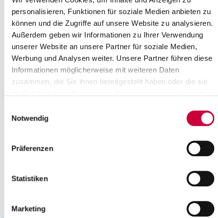
21
22
23
24
25
26
27
personalisieren, Funktionen für soziale Medien anbieten zu
können und die Zugriffe auf unsere Website zu analysieren.
28
29
30
Außerdem geben wir Informationen zu Ihrer Verwendung
Bitte geben Sie einen Suchbegriff ein
unserer Website an unsere Partner für soziale Medien,
Werbung und Analysen weiter. Unsere Partner führen diese
Informationen möglicherweise mit weiteren Daten
Monat
zusammen, die Sie ihnen bereitgestellt haben oder die sie
im Rahmen Ihrer Nutzung der Dienste gesammelt haben.
Einwilligungsauswahl
Ort
Notwendig
Kategorie
Präferenzen
Statistiken
Marketing