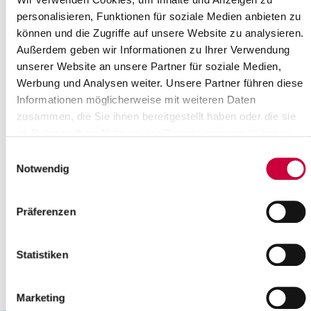
20
21
22
23
24
25
26
personalisieren, Funktionen für soziale Medien anbieten zu
können und die Zugriffe auf unsere Website zu analysieren.
27
28
29
30
31
Außerdem geben wir Informationen zu Ihrer Verwendung
Bitte geben Sie einen Suchbegriff ein
unserer Website an unsere Partner für soziale Medien,
Werbung und Analysen weiter. Unsere Partner führen diese
Informationen möglicherweise mit weiteren Daten
Monat
zusammen, die Sie ihnen bereitgestellt haben oder die sie
im Rahmen Ihrer Nutzung der Dienste gesammelt haben.
Einwilligungsauswahl
Ort
Notwendig
Kategorie
Präferenzen
Statistiken
Marketing