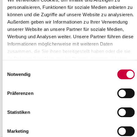
20
21
22
23
24
25
26
personalisieren, Funktionen für soziale Medien anbieten zu
können und die Zugriffe auf unsere Website zu analysieren.
27
28
29
30
31
Außerdem geben wir Informationen zu Ihrer Verwendung
Bitte geben Sie einen Suchbegriff ein
unserer Website an unsere Partner für soziale Medien,
Werbung und Analysen weiter. Unsere Partner führen diese
Informationen möglicherweise mit weiteren Daten
Monat
zusammen, die Sie ihnen bereitgestellt haben oder die sie
im Rahmen Ihrer Nutzung der Dienste gesammelt haben.
Einwilligungsauswahl
Ort
Notwendig
Kategorie
Präferenzen
Statistiken
Marketing