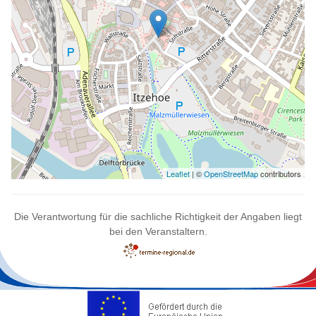
Kunst und Künstlerinnen erfahren Sie auf der
Ausstellungseröffnung am Sonnabend, 21. März, um 17 Uhr. Die
Galeristin Bettina Winkler-Marxen wird die Künstlerinnen in einem
Interview vorstellen. Danach ist die Ausstellung bis 9. Mai zu
sehen (Öffnungszeiten: Do 11-14 Uhr, Fr 15-18 Uhr, Sa 11-14
Uhr).
Leaflet
| ©
OpenStreetMap
contributors
Die Verantwortung für die sachliche Richtigkeit der Angaben liegt
bei den Veranstaltern.