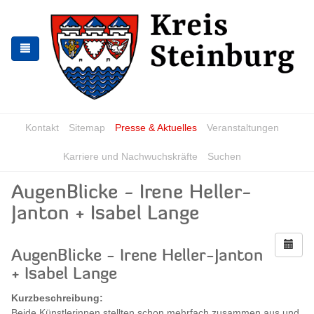
Zur
Zum
Navigation
Inhalt
springen
springen
Kontakt
Sitemap
Presse & Aktuelles
Veranstaltungen
Karriere und Nachwuchskräfte
Suchen
AugenBlicke - Irene Heller-
Janton + Isabel Lange
AugenBlicke - Irene Heller-Janton
+ Isabel Lange
Kurzbeschreibung:
Beide Künstlerinnen stellten schon mehrfach zusammen aus und