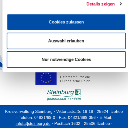
Details zeigen
-
AWO Bildung und Arbeit, gemeinnützige GmbH
-
Steinburg Sozial GmbH
Cookies zulassen
-
Von Hand zu Hand Kellinghusen e. V.
-
Zero Waste Itzehoe e. V.
Auswahl erlauben
Zurück
Nur notwendige Cookies
Kreisverwaltung Steinburg · Viktoriastraße 16-18 · 25524 Itzehoe
· Telefon: 04821/69-0 · Fax: 04821/699-356 · E-Mail:
info[at]steinburg.de
· Postfach 1632 - 25506 Itzehoe ·