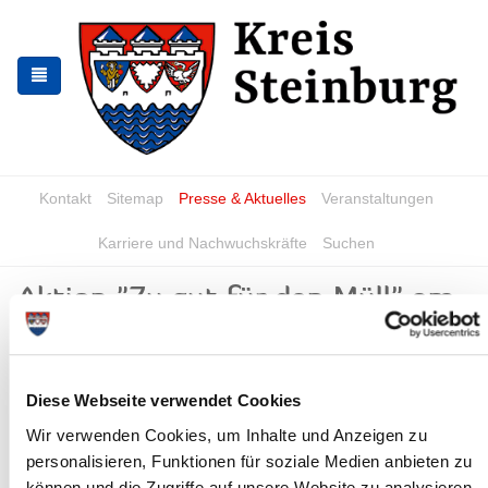
Zur
Zum
Navigation
Inhalt
springen
springen
Kontakt
Sitemap
Presse & Aktuelles
Veranstaltungen
Karriere und Nachwuchskräfte
Suchen
Aktion "Zu gut für den Müll" am
15. Mai 2025
News - Meldungen
Diese Webseite verwendet Cookies
Wir verwenden Cookies, um Inhalte und Anzeigen zu
personalisieren, Funktionen für soziale Medien anbieten zu
können und die Zugriffe auf unsere Website zu analysieren.