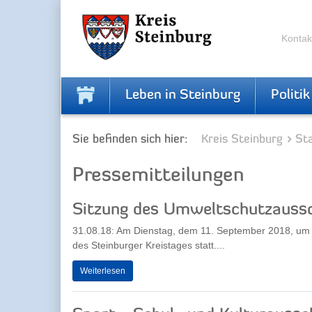
Zur
Zum
Navigation
Inhalt
springen
springen
Kontak
Leben in Steinburg
Politik
Sie befinden sich hier:
Kreis Steinburg
Sta
Pressemitteilungen
Sitzung des Umweltschutzauss
31.08.18: Am Dienstag, dem 11. September 2018, um 
des Steinburger Kreistages statt....
Weiterlesen