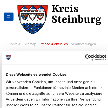
Zur
Zum
Navigation
Inhalt
springen
springen
Kontakt
Sitemap
Presse & Aktuelles
Veranstaltungen
Karriere und Nachwuchskräfte
Suchen
Warnstreiks im Busverkehr vom
26.02. bis zum 01.03.
Diese Webseite verwendet Cookies
Wir verwenden Cookies, um Inhalte und Anzeigen zu
News - Meldungen
personalisieren, Funktionen für soziale Medien anbieten zu
können und die Zugriffe auf unsere Website zu analysieren.
Außerdem geben wir Informationen zu Ihrer Verwendung
unserer Website an unsere Partner für soziale Medien,