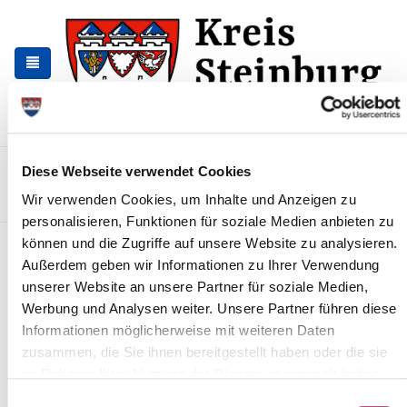
Zur
Zum
Navigation
Inhalt
springen
springen
Kontakt
Sitemap
Presse & Aktuelles
Veranstaltungen
Diese Webseite verwendet Cookies
Wir verwenden Cookies, um Inhalte und Anzeigen zu
Karriere und Nachwuchskräfte
Suchen
personalisieren, Funktionen für soziale Medien anbieten zu
können und die Zugriffe auf unsere Website zu analysieren.
Veranstaltung des
Außerdem geben wir Informationen zu Ihrer Verwendung
Heimatverbandes
unserer Website an unsere Partner für soziale Medien,
Werbung und Analysen weiter. Unsere Partner führen diese
News - Meldungen
Informationen möglicherweise mit weiteren Daten
zusammen, die Sie ihnen bereitgestellt haben oder die sie
im Rahmen Ihrer Nutzung der Dienste gesammelt haben.
Einwilligungsauswahl