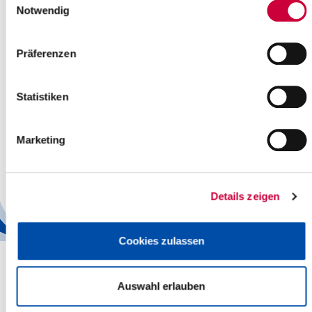
Notwendig
© B. Glatki
Präferenzen
13.02.2024: „Herrenhäuser und Gutshöfe in Steinburg und
Schleswig-Holstein“ – zu diesem Thema referiert Karl-Heinz
Zander am 14. Februar 2024 um 18.00 Uhr.
Statistiken
Veranstaltungsort ist das Kreismuseum Prinzeßhof (Kirchenstr. 20
In Itzehoe).
Marketing
Für Mitglieder des Heimatverbandes Kreis Steinburg ist der
Eintritt frei. Nicht-Mitglieder zahlen 5,00 Euro.
Details zeigen
Zurück
Cookies zulassen
Auswahl erlauben