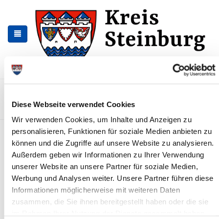
Zur
Zum
Navigation
Inhalt
springen
springen
Kontakt
Sitemap
Presse & Aktuelles
Veranstaltungen
Diese Webseite verwendet Cookies
Karriere und Nachwuchskräfte
Suchen
Wir verwenden Cookies, um Inhalte und Anzeigen zu
personalisieren, Funktionen für soziale Medien anbieten zu
Straßensperrung Kreisstraße 59
können und die Zugriffe auf unsere Website zu analysieren.
im Besdorf - Hohenhörn
Außerdem geben wir Informationen zu Ihrer Verwendung
unserer Website an unsere Partner für soziale Medien,
News - Meldungen
Werbung und Analysen weiter. Unsere Partner führen diese
Informationen möglicherweise mit weiteren Daten
zusammen, die Sie ihnen bereitgestellt haben oder die sie
im Rahmen Ihrer Nutzung der Dienste gesammelt haben.