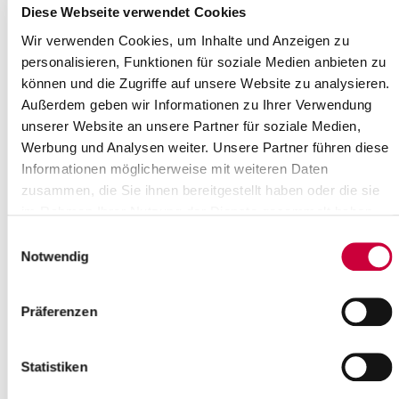
Diese Webseite verwendet Cookies
Wir verwenden Cookies, um Inhalte und Anzeigen zu
personalisieren, Funktionen für soziale Medien anbieten zu
können und die Zugriffe auf unsere Website zu analysieren.
Außerdem geben wir Informationen zu Ihrer Verwendung
Neubau Steinburg-Schule
unserer Website an unsere Partner für soziale Medien,
Der Startschuss zum geplanten Neubau einer Außenstelle der
Werbung und Analysen weiter. Unsere Partner führen diese
Steinburg-Schule am Juliengardeweg 13 in Itzehoe ist gefallen.
Informationen möglicherweise mit weiteren Daten
Die ersten Aktivitäten können schon in dieser Woche auf dem
zusammen, die Sie ihnen bereitgestellt haben oder die sie
Baugelände entdeckt werden. Nach dem langen
im Rahmen Ihrer Nutzung der Dienste gesammelt haben.
Oktoberwochenende wird dann mit den eigentlichen
Vorbereitungsmaßnahmen für die Baumaßnahme begonnen.
Einwilligungsauswahl
Notwendig
Um den geplanten Neubau, unter Berücksichtigung der
Winterphase, rechtzeitig im Frühjahr 2018 beginnen zu können,
müssen umfangreiche Baumfällungen von rund 60 Bäumen und
Präferenzen
der Abriss der ehemaligen Jugendherberge vorgenommen
werden. Leider sind die Baumfällungen notwendig, um das
derzeit sehr abschüssige Gelände später barrierefrei nutzen zu
Statistiken
können. Natürlich wird in diesem Zusammenhang auf
wildlebende Tierarten Rücksicht genommen und entsprechende