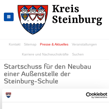
Zur
Zum
Navigation
Inhalt
springen
springen
Kontakt
Sitemap
Presse & Aktuelles
Veranstaltungen
Karriere und Nachwuchskräfte
Suchen
Startschuss für den Neubau
einer Außenstelle der
Steinburg-Schule
News - Meldungen