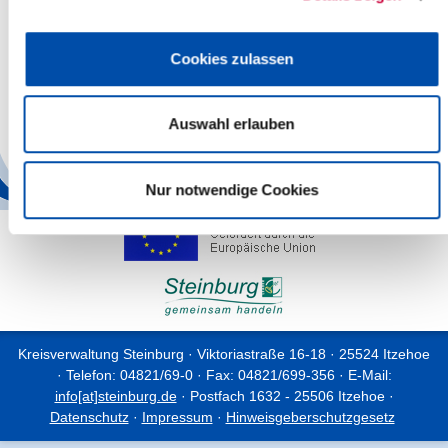
Zusätzlich kann auf der Homepage des Kreises jeder seinen
persönlichen Jahresabfuhrplan herunterladen und ausdrucken.
Nach Eingabe der Adresse erhält man hier einen übersichtlichen
Cookies zulassen
Kalender mit allen Terminen.
Bei Fragen zu den Abfuhrterminen wenden Sie sich bitte unter
Tel. 04821-69484 an die Abfallberatung des Kreises.
Auswahl erlauben
Zurück
Nur notwendige Cookies
Kreisverwaltung Steinburg · Viktoriastraße 16-18 · 25524 Itzehoe
· Telefon: 04821/69-0 · Fax: 04821/699-356 · E-Mail:
info[at]steinburg.de
· Postfach 1632 - 25506 Itzehoe ·
Datenschutz
·
Impressum
·
Hinweisgeberschutzgesetz