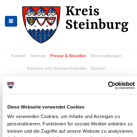
Zur
Zum
Navigation
Inhalt
springen
springen
Kontakt
Sitemap
Presse & Aktuelles
Veranstaltungen
Karriere und Nachwuchskräfte
Suchen
Müllabfuhrpläne 2015
News - Meldungen
Diese Webseite verwendet Cookies
Wir verwenden Cookies, um Inhalte und Anzeigen zu
personalisieren, Funktionen für soziale Medien anbieten zu
können und die Zugriffe auf unsere Website zu analysieren.