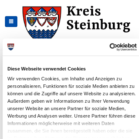
Zur
Zum
Navigation
Inhalt
springen
springen
Kontakt
Sitemap
Presse & Aktuelles
Veranstaltungen
Diese Webseite verwendet Cookies
Karriere und Nachwuchskräfte
Suchen
Wir verwenden Cookies, um Inhalte und Anzeigen zu
Mandolinenorchester im
personalisieren, Funktionen für soziale Medien anbieten zu
Kreismuseum
können und die Zugriffe auf unsere Website zu analysieren.
Außerdem geben wir Informationen zu Ihrer Verwendung
News - Meldungen
unserer Website an unsere Partner für soziale Medien,
Werbung und Analysen weiter. Unsere Partner führen diese
Informationen möglicherweise mit weiteren Daten
zusammen, die Sie ihnen bereitgestellt haben oder die sie
im Rahmen Ihrer Nutzung der Dienste gesammelt haben.