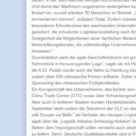
Und damit das Wachstum ungebremst weitergehen kann,
Bedarf ein; zurzeit arbeiten 30 Menschen im Betrieb.
kennenlernen können“, erläutert Tietje. Zudem müssten
besonderen Erfordernisse des wachsenden Unterneh
geäußert, die schulische Logistikerausbildung nach I
Gelegenheit die Möglichkeiten einer fachlichen Weiter
Weiterbildungsberater, die mittelständige Unternehmen
hinweisen.“
Grundsätzlich sieht die egeb-Geschäftsführerin ein gro
Sahnestück in herausragender Lage“, sagte sie mit Hi
die A 23. Positiv wurde auch die Nähe zu Hamburg be
zudem über 500 chinesische Firmen aufweist. Daher en
Sponsoring des chinesischen Frühjahrsfestes.
Ein Kerngeschäft des Unternehmens, das bereits aus d
China Trade Center (CTC) sowie über Schwestergesell
Aber auch in anderen Staaten wurden Handelsbeziehu
September steht zudem die Teilnahme der CLC an der 
with Europe via Baltic“ als Vertreter der hiesigen Log
egeb über die „Logistik Initiative Schleswig-Holstei
Neben dem Importgeschäft sollen verstärkt auch deu
zu liefern. Denn: Deutsche Qualitätsprodukte sind in F