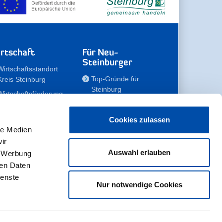
rtschaft
Für Neu-
Steinburger
Wirtschaftsstandort
Top-Gründe für
Kreis Steinburg
Steinburg
Wirtschaftsförderung
Familien
Kompetenzteam
Meine Immobilie
Unternehmen
Cookies zulassen
le Medien
Erholen
Zahlen, Daten,
ir
Fakten
Unsere Rekorde
Auswahl erlauben
, Werbung
Gewerbeflächen
Zukunftskampagne
ren Daten
ienste
Nur notwendige Cookies