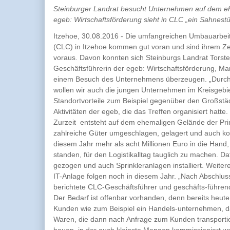
Steinburger Landrat besucht Unternehmen auf dem eh
egeb: Wirtschaftsförderung sieht in CLC „ein Sahnest
Itzehoe, 30.08.2016 - Die umfangreichen Umbauarbeit
(CLC) in Itzehoe kommen gut voran und sind ihrem Ze
voraus. Davon konnten sich Steinburgs Landrat Torst
Geschäftsführerin der egeb: Wirtschaftsförderung, 
einem Besuch des Unternehmens überzeugen. „Durch
wollen wir auch die jungen Unternehmen im Kreisgebi
Standortvorteile zum Beispiel gegenüber den Großstädt
Aktivitäten der egeb, die das Treffen organisiert hatte.
Zurzeit entsteht auf dem ehemaligen Gelände der Pri
zahlreiche Güter umgeschlagen, gelagert und auch k
diesem Jahr mehr als acht Millionen Euro in die Han
standen, für den Logistikalltag tauglich zu machen. 
gezogen und auch Sprinkleranlagen installiert. Weite
IT-Anlage folgen noch in diesem Jahr. „Nach Abschlus
berichtete CLC-Geschäftsführer und geschäfts-führend
Der Bedarf ist offenbar vorhanden, denn bereits heute 
Kunden wie zum Beispiel ein Handels-unternehmen, das
Waren, die dann nach Anfrage zum Kunden transporti
bauen, in der auch kleinste Mengen kommissioniert wer