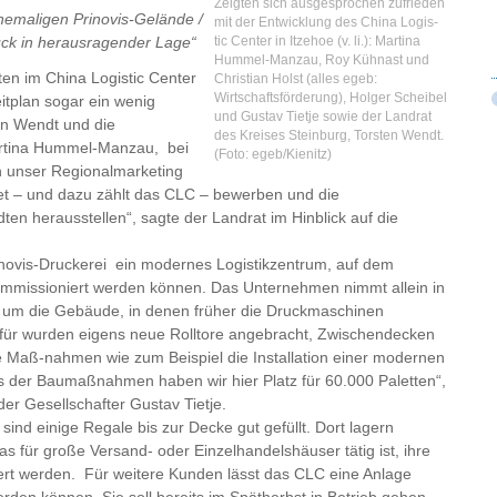
Zeigten sich ausgesprochen zufrieden
emaligen Prinovis-Gelände /
mit der Entwicklung des China Logis-
tic Center in Itzehoe (v. li.): Martina
ück in herausragender Lage“
Hummel-Manzau, Roy Kühnast und
en im China Logistic Center
Christian Holst (alles egeb:
Wirtschaftsförderung), Holger Scheibel
itplan sogar ein wenig
und Gustav Tietje sowie der Landrat
en Wendt und die
des Kreises Steinburg, Torsten Wendt.
Martina Hummel-Manzau, bei
(Foto: egeb/Kienitz)
 unser Regionalmarketing
et – und dazu zählt das CLC – bewerben und die
en herausstellen“, sagte der Landrat im Hinblick auf die
novis-Druckerei ein modernes Logistikzentrum, auf dem
ommissioniert werden können. Das Unternehmen nimmt allein in
d, um die Gebäude, in denen früher die Druckmaschinen
Dafür wurden eigens neue Rolltore angebracht, Zwischendecken
re Maß-nahmen wie zum Beispiel die Installation einer modernen
s der Baumaßnahmen haben wir hier Platz für 60.000 Paletten“,
er Gesellschafter Gustav Tietje.
sind einige Regale bis zur Decke gut gefüllt. Dort lagern
 für große Versand- oder Einzelhandelshäuser tätig ist, ihre
ert werden. Für weitere Kunden lässt das CLC eine Anlage
den können. Sie soll bereits im Spätherbst in Betrieb gehen.