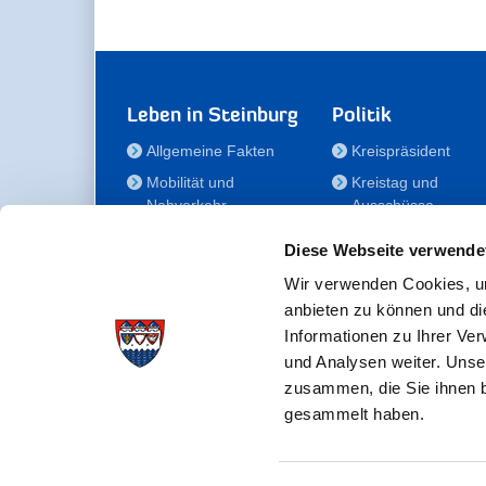
Leben in Steinburg
Politik
Allgemeine Fakten
Kreispräsident
Mobilität und
Kreistag und
Nahverkehr
Ausschüsse
Bauen und Wohnen
Die/Der Beauftragt
Diese Webseite verwende
für Menschen mit
Kultur und Freizeit
Behinderung
Wir verwenden Cookies, um
Familie
anbieten zu können und di
Der
Gesundheit
Informationen zu Ihrer Ve
Kreisseniorenbeirat
und Analysen weiter. Unse
Bildung
Förderstiftung
zusammen, die Sie ihnen b
Fördergesellschaft
gesammelt haben.