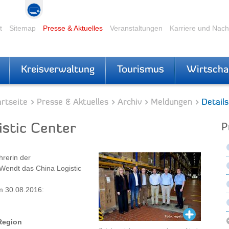
t
Sitemap
Presse & Aktuelles
Veranstaltungen
Karriere und Nac
Kreisverwaltung
Tourismus
Wirtscha
rtseite
Presse & Aktuelles
Archiv
Meldungen
Details
istic Center
P
rerin der
 Wendt das China Logistic
om 30.08.2016:
 Region