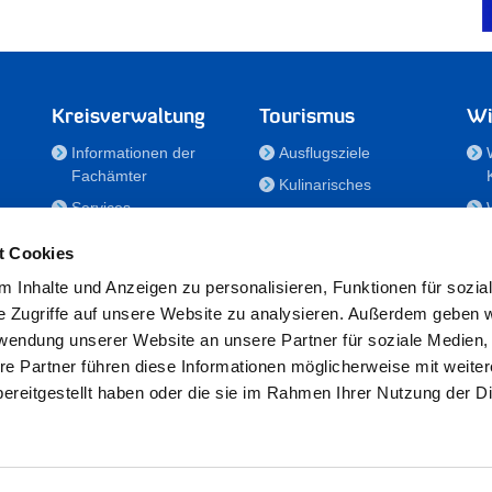
Kreisverwaltung
Tourismus
Wi
Informationen der
Ausflugsziele
Fachämter
Kulinarisches
Services
Aktivitäten in Holstein
e
Karriere und
Unterkünfte
t Cookies
Nachwuchskräfte
Veranstaltungen
 Inhalte und Anzeigen zu personalisieren, Funktionen für sozia
Notdienste
e Zugriffe auf unsere Website zu analysieren. Außerdem geben w
Bekanntmachungen
rwendung unserer Website an unsere Partner für soziale Medien
Formulare/Downloads
re Partner führen diese Informationen möglicherweise mit weite
RSS-Feeds
ereitgestellt haben oder die sie im Rahmen Ihrer Nutzung der D
/Sportförderung