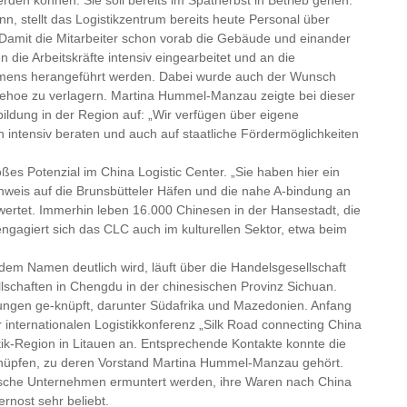
 stellt das Logistikzentrum bereits heute Personal über
 „Damit die Mitarbeiter schon vorab die Gebäude und einander
 die Arbeitskräfte intensiv eingearbeitet und an die
mens herangeführt werden. Dabei wurde auch der Wunsch
tzehoe zu verlagern. Martina Hummel-Manzau zeigte bei dieser
bildung in der Region auf: „Wir verfügen über eigene
 intensiv beraten und auch auf staatliche Fördermöglichkeiten
ßes Potenzial im China Logistic Center. „Sie haben hier ein
nweis auf die Brunsbütteler Häfen und die nahe A-bindung an
wertet. Immerhin leben 16.000 Chinesen in der Hansestadt, die
gagiert sich das CLC auch im kulturellen Sektor, etwa beim
em Namen deutlich wird, läuft über die Handelsgesellschaft
schaften in Chengdu in der chinesischen Provinz Sichuan.
ngen ge-knüpft, darunter Südafrika und Mazedonien. Anfang
internationalen Logistikkonferenz „Silk Road connecting China
istik-Region in Litauen an. Entsprechende Kontakte konnte die
n“ knüpfen, zu deren Vorstand Martina Hummel-Manzau gehört.
tsche Unternehmen ermuntert werden, ihre Waren nach China
ernost sehr beliebt.