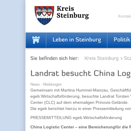
Zur
Zum
Navigation
Inhalt
springen
springen
Kontak
Leben in Steinburg
Politik
Sie befinden sich hier:
Kreis Steinburg
Sta
Landrat besucht China Log
News - Meldungen
Gemeinsam mit Martina Hummel-Manzau, Geschäftfüh
egeb:Wirtschaftsförderung, besuchte Landrat Torsten
Center (CLC) auf dem ehemaligen Prinovis-Gelände.
Die egeb berichtet hierzu in einer Pressemitteilung v
PRESSEMITTEILUNG egeb:Wirtschaftsförderung
China Logistic Center – eine Bereicherungfür die