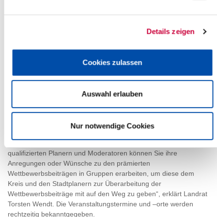
Die Planer sollen deshalb für ihre Wettbewerbsbeiträge davon
ausgehen, dass die Be-standsgebäude, mit Ausnahme des
Historischen Landratsamtes und der neueren Gebäuden im
Details zeigen
Innenhof und in der Karlstraße 13, abgebrochen sind. Diese
planerische Annahme nimmt keine Entscheidungen vorweg, sie
ermöglicht den Planern aber ganzheitliche Vorschläge einer
Cookies zulassen
Bebauung.
Am 11. Mai tagt das Preisgericht, um 5-10 Beiträge zu prämieren
und für eine Überarbeitung zu empfehlen.
Auswahl erlauben
Vor der Überarbeitung ist die Meinung der Bürgerinnen und
Bürger gefragt. Der Kreis wird alle interessierten Bürger einladen,
die an das Preisgericht anschließende mehrtägige Ausstellung
Nur notwendige Cookies
der prämierten Arbeiten zu besuchen und sich aktiv am weiteren
Verfahren zu beteiligen. „In Bürger-Workshops unter Leitung von
qualifizierten Planern und Moderatoren können Sie ihre
Anregungen oder Wünsche zu den prämierten
Wettbewerbsbeiträgen in Gruppen erarbeiten, um diese dem
Kreis und den Stadtplanern zur Überarbeitung der
Wettbewerbsbeiträge mit auf den Weg zu geben“, erklärt Landrat
Torsten Wendt. Die Veranstaltungstermine und –orte werden
rechtzeitig bekanntgegeben.