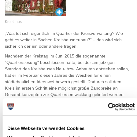
Kreishaus
„Was tut sich eigentlich im Quartier der Kreisverwaltung? Wie
geht es weiter in Sachen Kreishausneubau?“ – das wird sich
sicherlich der ein oder andere fragen.
Nachdem der Kreistag im Juni 2015 die sogenannte
"Quartierslösung" beschlossen hatte, bei der am jetzigen
Standort des Kreishauses Neu- bzw. Anbauten entstehen sollen,
hat er im Februar diesen Jahres die Weichen für einen
städtebaulichen Ideenwettbewerb gestellt. Dadurch soll dem
Kreis im ersten Schritt eine möglichst große Bandbreite an
Gesamt-konzepten zur Quartiersentwicklung geliefert werden.
Die Aufgabenstellung wurde Mitte März veröffentlicht und bisher
haben rund 60 Stadtplaner und Architekten die Unterlagen
angefordert. Man darf also auf die Ergebnisse gespannt sein!
Der Kreis hat aus den Erfahrungen der Vergangenheit gelernt
und wird die Aufgabe nicht nur ausgesprochen gründlich, sondern
Diese Webseite verwendet Cookies
auch sehr offen angehen. Gesucht wird kein konkreter