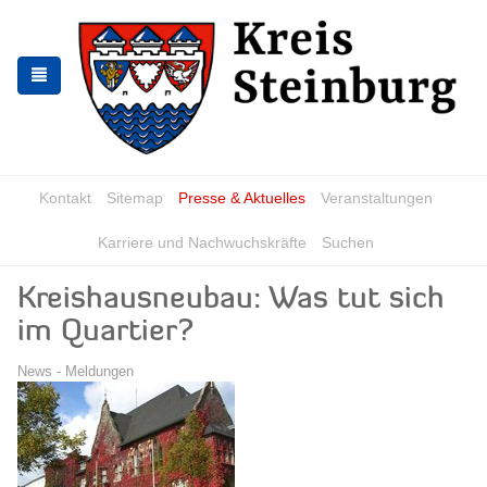
Zur
Zum
Navigation
Inhalt
springen
springen
Kontakt
Sitemap
Presse & Aktuelles
Veranstaltungen
Karriere und Nachwuchskräfte
Suchen
Kreishausneubau: Was tut sich
im Quartier?
News - Meldungen