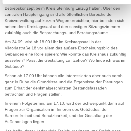
Im Ergebnis wird mit dem neuen Gebäude auch ein neues
Betriebskonzept beim Kreis Steinburg Einzug halten. Über den
zentralen Haupteingang sind alle öffentlichen Bereiche der
Kreisverwaltung auf kurzen Wegen erreichbar, hier befinden sich
neben dem Kreistagssaal und den sonstigen Sitzungszimmern
zukünftig auch die Besprechungs- und Beratungsräume.
Am 24.09. wird ab 18.00 Uhr im Kreistagssaal in der
Viktoriastraße 18 vor allem das äußere Erscheinungsbild des
Gebäudes eine Rolle spielen: Wie könnte das Kreishaus zukünftig
aussehen? Passt die Gestaltung zu Itzehoe? Wo finde ich was im
Gebäude?
Schon ab 17.00 Uhr können alle Interessierten aber auch vorab
ganz in Ruhe die Grundrisse und die Ergebnisse der Planungen
zum Erhalt der denkmalgeschützten Bestandsfassaden
betrachten und Fragen stellen.
In einem Folgetermin, am 17.10. wird der Schwerpunkt dann auf
Fragen zur Organisation im Inneren des Gebäudes, der
Barrierefreiheit und Benutzbarkeit, und der Gestaltung der
Außenanlagen liegen.
„Ich hoffe, dass wieder viele Steinburgerinnen und Steinburger