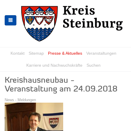
Zur
Zum
Navigation
Inhalt
springen
springen
Kontakt
Sitemap
Presse & Aktuelles
Veranstaltungen
Karriere und Nachwuchskräfte
Suchen
Kreishausneubau -
Veranstaltung am 24.09.2018
News - Meldungen