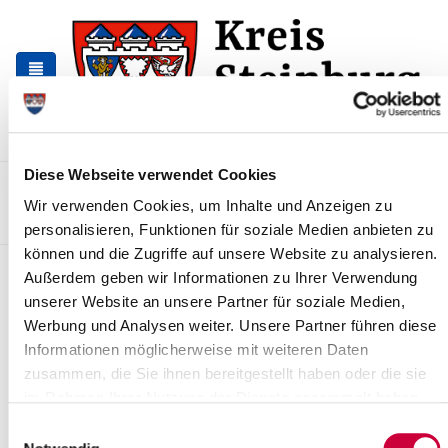
Zur
Zum
Navigation
Inhalt
springen
springen
Diese Webseite verwendet Cookies
Kontakt
Sitemap
Presse & Aktuelles
Veranstaltungen
Wir verwenden Cookies, um Inhalte und Anzeigen zu
Karriere und Nachwuchskräfte
Suchen
personalisieren, Funktionen für soziale Medien anbieten zu
können und die Zugriffe auf unsere Website zu analysieren.
Kreisgesundheitsamt zeitweise
Außerdem geben wir Informationen zu Ihrer Verwendung
geschlossen
unserer Website an unsere Partner für soziale Medien,
Werbung und Analysen weiter. Unsere Partner führen diese
News - Meldungen
Informationen möglicherweise mit weiteren Daten
zusammen, die Sie ihnen bereitgestellt haben oder die sie
im Rahmen Ihrer Nutzung der Dienste gesammelt haben.
Einwilligungsauswahl