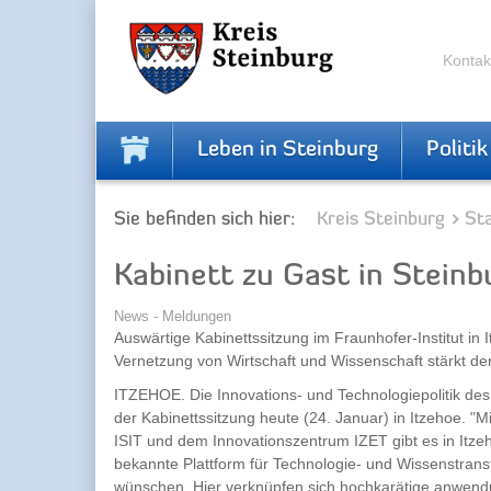
Zur
Zum
Navigation
Inhalt
springen
springen
Kontak
Leben in Steinburg
Politik
Sie befinden sich hier:
Kreis Steinburg
Sta
Kabinett zu Gast in Steinb
News - Meldungen
Auswärtige Kabinettssitzung im Fraunhofer-Institut in 
Vernetzung von Wirtschaft und Wissenschaft stärkt d
ITZEHOE. Die Innovations- und Technologiepolitik des
der Kabinettssitzung heute (24. Januar) in Itzehoe. "M
ISIT und dem Innovationszentrum IZET gibt es in Itze
bekannte Plattform für Technologie- und Wissenstransf
wünschen. Hier verknüpfen sich hochkarätige anwendu