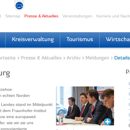
t
Sitemap
Presse & Aktuelles
Veranstaltungen
Karriere und Nac
Kreisverwaltung
Tourismus
Wirtscha
rtseite
Presse & Aktuelles
Archiv
Meldungen
Details
urg
P
Itzehoe:
en echten Norden
 Landes stand im Mittelpunkt
it dem Fraunhofer-Institut
hoe eine europaweit
er, wie wir sie uns
ngsorientierte