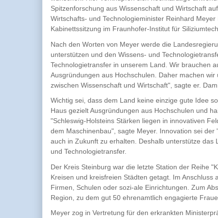
Spitzenforschung aus Wissenschaft und Wirtschaft auf
Wirtschafts- und Technologieminister Reinhard Meyer 
Kabinettssitzung im Fraunhofer-Institut für Siliziumtech
Nach den Worten von Meyer werde die Landesregierun
unterstützen und den Wissens- und Technologietransfe
Technologietransfer in unserem Land. Wir brauchen
Ausgründungen aus Hochschulen. Daher machen wir uns
zwischen Wissenschaft und Wirtschaft", sagte er. Dami
Wichtig sei, dass dem Land keine einzige gute Idee so
Haus gezielt Ausgründungen aus Hochschulen und hab
"Schleswig-Holsteins Stärken liegen in innovativen F
dem Maschinenbau", sagte Meyer. Innovation sei der
auch in Zukunft zu erhalten. Deshalb unterstütze das
und Technologietransfer.
Der Kreis Steinburg war die letzte Station der Reihe "
Kreisen und kreisfreien Städten getagt. Im Anschluss a
Firmen, Schulen oder sozi-ale Einrichtungen. Zum A
Region, zu dem gut 50 ehrenamtlich engagierte Frau
Meyer zog in Vertretung für den erkrankten Ministerpr