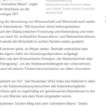
Pressekonferenz mit
 innovative Weise", sagte
Wirtschaftsminister Reinhard Meyer
und Landrat Torsten Wendt (Copyright:
im Anschluss an die
Michael Ruff)
nologie ISIT.
g die Vernetzung von Wissenschaft und Wirtschaft auch weiter
r intensivieren: "Wir brauchen einen leistungsstarken
 auch den Dialog zwischen Forschung und Anwendung und mehr
 stark für verlässliche Kooperations- und Netzwerkstrukturen
t werde die Wirtschaft im echten Norden weiter gestärkt.
ll verloren gehe, so Meyer weiter. Deshalb unterstütze sein
e eigens dafür ein Gründungsstipendium aufgelegt.
eldern wie den Erneuerbaren Energien, der Medizintechnik oder
 "Königsweg", um die Wettbewerbsfähigkeit der Unternehmen
 Land mit seinem Förderinstrumentarium vor allem Innovation
Kabinett vor Ort". Seit November 2012 hatte das Kabinett in allen
n die Kabinettssitzung besuchten alle Kabinettsmitglieder
bschluss gab es regelmäßig ein gemeinsames Abendessen in der
en und Männer aus dem Kreis eingeladen waren.
äsidenten Torsten Albig eine sehr zufriedene Bilanz: "Jedes