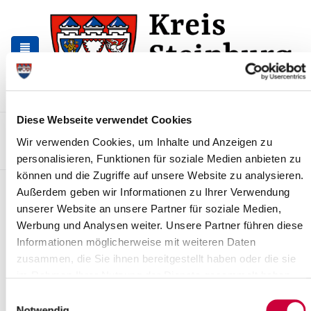
Zur
Zum
Navigation
Inhalt
springen
springen
Diese Webseite verwendet Cookies
Kontakt
Sitemap
Presse & Aktuelles
Veranstaltungen
Wir verwenden Cookies, um Inhalte und Anzeigen zu
Karriere und Nachwuchskräfte
Suchen
personalisieren, Funktionen für soziale Medien anbieten zu
können und die Zugriffe auf unsere Website zu analysieren.
Führerscheinpflichtumtausch:
Außerdem geben wir Informationen zu Ihrer Verwendung
unserer Website an unsere Partner für soziale Medien,
Geänderte Öffnungszeiten
Werbung und Analysen weiter. Unsere Partner führen diese
News - Meldungen
Informationen möglicherweise mit weiteren Daten
zusammen, die Sie ihnen bereitgestellt haben oder die sie
im Rahmen Ihrer Nutzung der Dienste gesammelt haben.
Einwilligungsauswahl
Notwendig