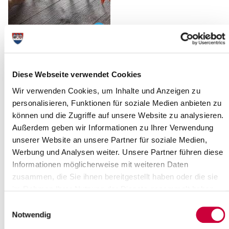
Foto: fotolia.com
Frühe Hilfen und Kinderschutz im Kreis Steinburg stehen im
Diese Webseite verwendet Cookies
Mittelpunkt eines regionalen Fachtages im Klinikum Itzehoe am
05. November 2016.
Wir verwenden Cookies, um Inhalte und Anzeigen zu
Veranstaltet wird der Fachtag von Alexa Stammer-Bartholomä,
personalisieren, Funktionen für soziale Medien anbieten zu
Netzwerkkoordinatorin Frühe Hilfen, und Susanne Diener,
können und die Zugriffe auf unsere Website zu analysieren.
Kinderschutzfachkraft des Amtes für Jugend, Familie und Sport
Außerdem geben wir Informationen zu Ihrer Verwendung
des Kreises Steinburg in Kooperation mit dem Klinikum Itzehoe.
unserer Website an unsere Partner für soziale Medien,
Die Veranstaltung wird im Rahmen der Bundesinitiative Frühe
Hilfen vom schleswig-holsteinischen Ministerium für Soziales,
Werbung und Analysen weiter. Unsere Partner führen diese
Gesundheit, Wissenschaft und Gleichstellung gefördert.
Informationen möglicherweise mit weiteren Daten
zusammen, die Sie ihnen bereitgestellt haben oder die sie
Frühe Hilfen, als Basis für gelingenden Kinderschutz, fokussiert
die Förderung und Stärkung der elterlichen Beziehungs- und
im Rahmen Ihrer Nutzung der Dienste gesammelt haben.
Erziehungskompetenz, um Fehlentwicklungen und Gefährdungen
Einwilligungsauswahl
für das kindliche Wohl vorzubeugen. Doch wo beginnt die
Notwendig
Prävention und wo endet sie? Wann sprechen wir von