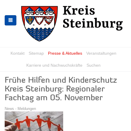
Zur
Zum
Navigation
Inhalt
springen
springen
Kontakt
Sitemap
Presse & Aktuelles
Veranstaltungen
Karriere und Nachwuchskräfte
Suchen
Frühe Hilfen und Kinderschutz
Kreis Steinburg: Regionaler
Fachtag am 05. November
News - Meldungen