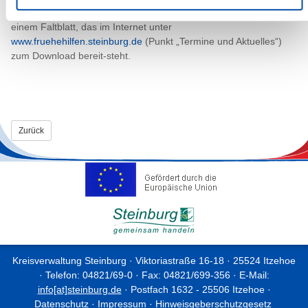
Ausführliche Informationen zum regionalen Fachtag gibt es in
einem Faltblatt, das im Internet unter
www.fruehehilfen.steinburg.de
(Punkt „Termine und Aktuelles“)
zum Download bereit-steht.
Zurück
Kreisverwaltung Steinburg · Viktoriastraße 16-18 · 25524 Itzehoe
· Telefon: 04821/69-0 · Fax: 04821/699-356 · E-Mail:
info[at]steinburg.de
· Postfach 1632 - 25506 Itzehoe ·
Datenschutz
·
Impressum
·
Hinweisgeberschutzgesetz