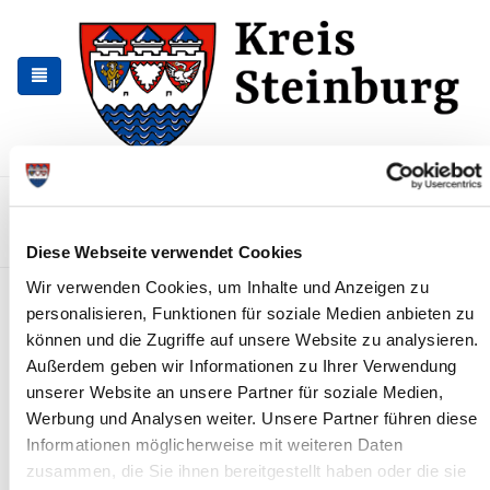
Zur
Zum
Navigation
Inhalt
springen
springen
Kontakt
Sitemap
Presse & Aktuelles
Veranstaltungen
Karriere und Nachwuchskräfte
Suchen
Diese Webseite verwendet Cookies
Wir verwenden Cookies, um Inhalte und Anzeigen zu
Fragebogen zum bundesweiten
personalisieren, Funktionen für soziale Medien anbieten zu
Warntag 2022
können und die Zugriffe auf unsere Website zu analysieren.
Außerdem geben wir Informationen zu Ihrer Verwendung
News - Meldungen
unserer Website an unsere Partner für soziale Medien,
Werbung und Analysen weiter. Unsere Partner führen diese
Informationen möglicherweise mit weiteren Daten
zusammen, die Sie ihnen bereitgestellt haben oder die sie