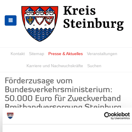
Zur
Zum
Navigation
Inhalt
springen
springen
Kontakt
Sitemap
Presse & Aktuelles
Veranstaltungen
Karriere und Nachwuchskräfte
Suchen
Förderzusage vom
Bundesverkehrsministerium:
50.000 Euro für Zweckverband
Breitbandversorgung Steinburg
News - Meldungen
Von links nach rechts: Alexander
Dobrindt (Bundesminister für Verkehr