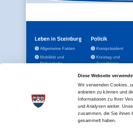
Leben in Steinburg
Politik
Allgemeine Fakten
Kreispräsident
Mobilität und
Kreistag und
Nahverkehr
Ausschüsse
Bauen und Wohnen
Die/Der Beauftragt
Diese Webseite verwende
für Menschen mit
Kultur und Freizeit
Behinderung
Wir verwenden Cookies, um
Familie
anbieten zu können und di
Der
Gesundheit
Informationen zu Ihrer Ve
Kreisseniorenbeirat
und Analysen weiter. Unse
Bildung
Förderstiftung
zusammen, die Sie ihnen b
Fördergesellschaft
gesammelt haben.