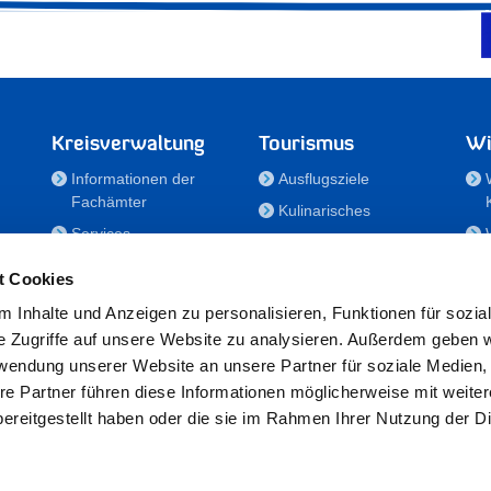
Kreisverwaltung
Tourismus
Wi
Informationen der
Ausflugsziele
Fachämter
Kulinarisches
Services
Aktivitäten in Holstein
e
Karriere und
Unterkünfte
t Cookies
Nachwuchskräfte
Veranstaltungen
 Inhalte und Anzeigen zu personalisieren, Funktionen für sozia
Notdienste
e Zugriffe auf unsere Website zu analysieren. Außerdem geben w
Bekanntmachungen
rwendung unserer Website an unsere Partner für soziale Medien
Formulare/Downloads
re Partner führen diese Informationen möglicherweise mit weite
RSS-Feeds
ereitgestellt haben oder die sie im Rahmen Ihrer Nutzung der D
/Sportförderung