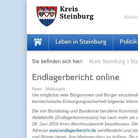
Zur
Zum
Navigation
Inhalt
springen
springen
Kontak
Leben in Steinburg
Politik
Sie befinden sich hier:
Kreis Steinburg
Sta
Endlagerbericht online
News - Meldungen
Um möglichst viele Bürgerinnen und Bürger einzubinde
kerntechnische Entsorgungssicherheit folgende Infor
Die von Bundestag und Bundesrat berufene Kommissi
Abfallstoffe (Endlagerkommission) hat nach mehr als z
28. Juni 2016 ihren Abschlussbericht beschlossen. Die
Adresse
www.endlagerbericht.de
veröffentlicht und s
und Bürger bereit, ihre Meinung dazu zu äußern. Bis