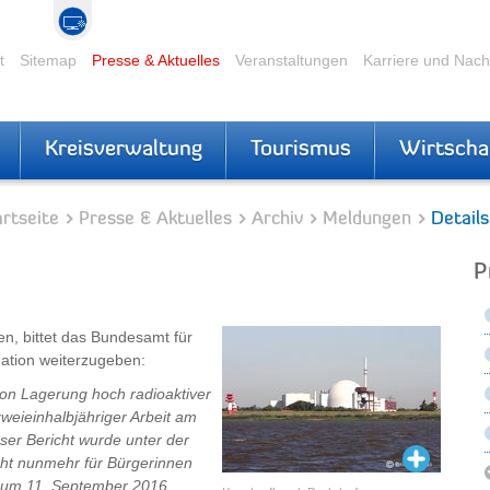
t
Sitemap
Presse & Aktuelles
Veranstaltungen
Karriere und Nac
Kreisverwaltung
Tourismus
Wirtscha
rtseite
Presse & Aktuelles
Archiv
Meldungen
Details
P
n, bittet das Bundesamt für
mation weiterzugeben:
on Lagerung hoch radioaktiver
weieinhalbjähriger Arbeit am
ser Bericht wurde unter der
teht nunmehr für Bürgerinnen
 zum 11. September 2016