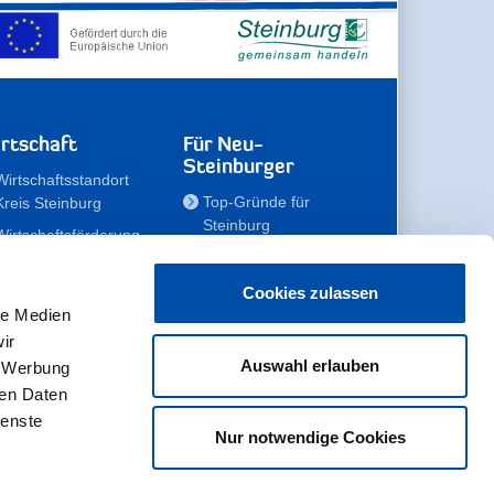
rtschaft
Für Neu-
Steinburger
Wirtschaftsstandort
Top-Gründe für
Kreis Steinburg
Steinburg
Wirtschaftsförderung
Familien
Kompetenzteam
Meine Immobilie
Unternehmen
Cookies zulassen
le Medien
Erholen
Zahlen, Daten,
ir
Fakten
Unsere Rekorde
Auswahl erlauben
, Werbung
Gewerbeflächen
Zukunftskampagne
ren Daten
ienste
Nur notwendige Cookies