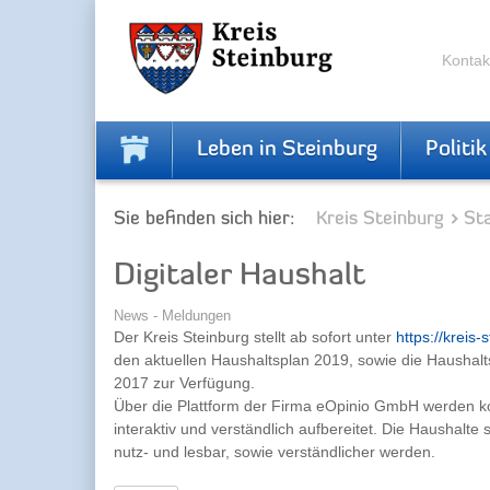
Zur
Zum
Navigation
Inhalt
springen
springen
Kontak
Leben in Steinburg
Politik
Sie befinden sich hier:
Kreis Steinburg
Sta
Digitaler Haushalt
News - Meldungen
Der Kreis Steinburg stellt ab sofort unter
https://kreis
den aktuellen Haushaltsplan 2019, sowie die Haushal
2017 zur Verfügung.
Über die Plattform der Firma eOpinio GmbH werden 
interaktiv und verständlich aufbereitet. Die Haushalte s
nutz- und lesbar, sowie verständlicher werden.