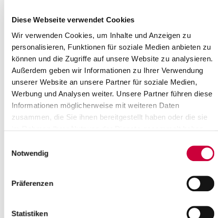
Diese Webseite verwendet Cookies
Ausschusssitzung
Wir verwenden Cookies, um Inhalte und Anzeigen zu
Am Montag, den 18.09.2017, um 17:30 Uhr findet eine Sitzung
personalisieren, Funktionen für soziale Medien anbieten zu
des Ausschusses für Wirtschaft des Steinburger Kreistages statt.
können und die Zugriffe auf unsere Website zu analysieren.
Sitzungsort ist der historische Kreistagssaal des Kreishauses,
Außerdem geben wir Informationen zu Ihrer Verwendung
Viktoriastraße 16-18 in 25524 Itzehoe.
unserer Website an unsere Partner für soziale Medien,
Folgenden Themen stehen auf der Tagesordnung:
Werbung und Analysen weiter. Unsere Partner führen diese
Informationen möglicherweise mit weiteren Daten
Öffentlicher Teil:
zusammen, die Sie ihnen bereitgestellt haben oder die sie
1. Eröffnung der Sitzung, Begrüßung, Festlegungen zur
im Rahmen Ihrer Nutzung der Dienste gesammelt haben.
Tagesordnung
2. Einwohnerfragestunde
Einwilligungsauswahl
3. Vorstellung des Papiers "Teilhabe an der Metropolregion
Notwendig
Hamburg
- Mehrwerte"
4. Aktualisierung Positionspapier Verkehr der Regionalen
Präferenzen
Kooperation
Westküste
Statistiken
5. Mitteilungen und Anfragen