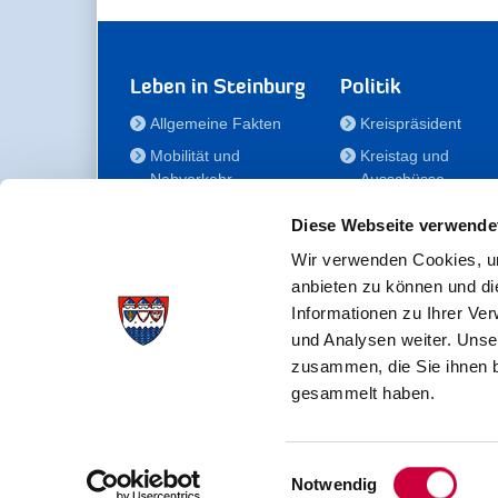
Leben in Steinburg
Politik
Allgemeine Fakten
Kreispräsident
Mobilität und
Kreistag und
Nahverkehr
Ausschüsse
Bauen und Wohnen
Die/Der Beauftragt
Diese Webseite verwende
für Menschen mit
Kultur und Freizeit
Behinderung
Wir verwenden Cookies, um
Familie
anbieten zu können und di
Der
Gesundheit
Informationen zu Ihrer Ve
Kreisseniorenbeirat
und Analysen weiter. Unse
Bildung
Förderstiftung
zusammen, die Sie ihnen b
Fördergesellschaft
gesammelt haben.
Einwilligungsauswahl
Kreisverwaltung Steinburg · Viktoriastraße 16-18 ·
Notwendig