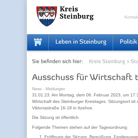
Zur
Zum
Navigation
Inhalt
springen
springen
Kontak
Leben in Steinburg
Politik
Sie befinden sich hier:
Kreis Steinburg
Sta
Ausschuss für Wirtschaft 
News - Meldungen
31.01.23: Am Montag, dem 06. Februar 2023, um 17.30
Wirtschaft des Steinburger Kreistages. Sitzungsort ist 
Viktoriastraße 16-18 in Itzehoe.
Die Sitzung ist öffentlich.
Folgende Themen stehen auf der Tagesordnung:
Eröffnung der Sitzung, Begrüßung, Festlegung