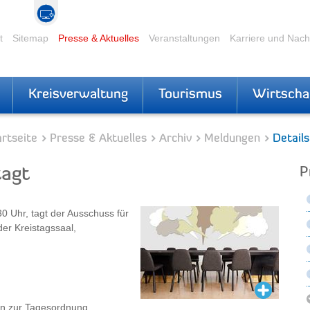
t
Sitemap
Presse & Aktuelles
Veranstaltungen
Karriere und Nac
Kreisverwaltung
Tourismus
Wirtscha
rtseite
Presse & Aktuelles
Archiv
Meldungen
Details
tagt
P
 Uhr, tagt der Ausschuss für
der Kreistagssaal,
en zur Tagesordnung