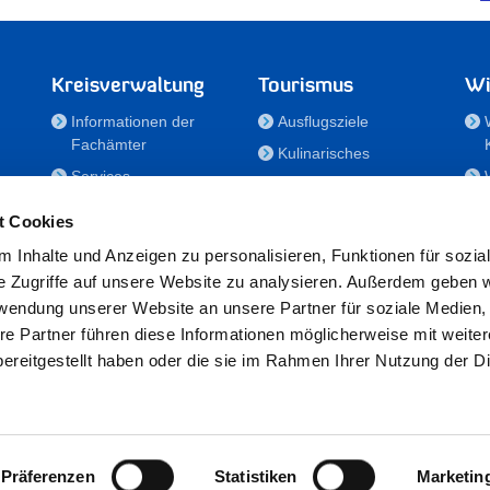
Kreisverwaltung
Tourismus
Wi
Informationen der
Ausflugsziele
Fachämter
Kulinarisches
Services
Aktivitäten in Holstein
e
Karriere und
Unterkünfte
t Cookies
Nachwuchskräfte
Veranstaltungen
 Inhalte und Anzeigen zu personalisieren, Funktionen für sozia
Notdienste
e Zugriffe auf unsere Website zu analysieren. Außerdem geben w
Bekanntmachungen
rwendung unserer Website an unsere Partner für soziale Medien
Formulare/Downloads
re Partner führen diese Informationen möglicherweise mit weite
RSS-Feeds
ereitgestellt haben oder die sie im Rahmen Ihrer Nutzung der D
/Sportförderung
 25524 Itzehoe · Telefon: 04821/69-0 · Fax: 04821/699-356 · E-Mail:
in
Präferenzen
Statistiken
Marketin