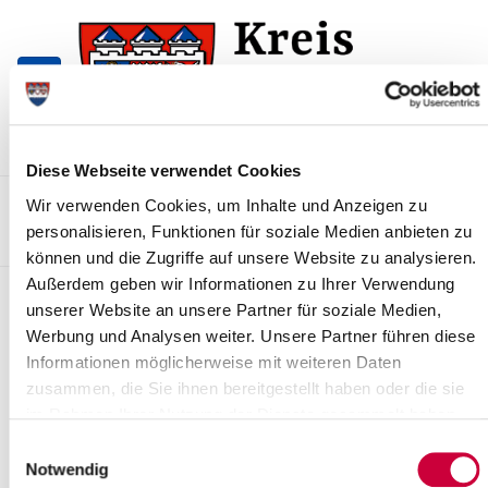
Zur
Zum
Navigation
Inhalt
springen
springen
Diese Webseite verwendet Cookies
Kontakt
Sitemap
Presse & Aktuelles
Veranstaltungen
Wir verwenden Cookies, um Inhalte und Anzeigen zu
personalisieren, Funktionen für soziale Medien anbieten zu
Karriere und Nachwuchskräfte
Suchen
können und die Zugriffe auf unsere Website zu analysieren.
Außerdem geben wir Informationen zu Ihrer Verwendung
Allgemeiner Sozialer Dienst:
unserer Website an unsere Partner für soziale Medien,
Sprechstunde in Glückstadt
Werbung und Analysen weiter. Unsere Partner führen diese
Informationen möglicherweise mit weiteren Daten
News - Meldungen
zusammen, die Sie ihnen bereitgestellt haben oder die sie
im Rahmen Ihrer Nutzung der Dienste gesammelt haben.
Einwilligungsauswahl
Notwendig