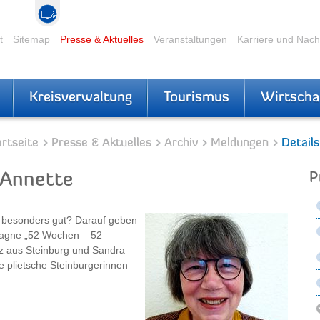
t
Sitemap
Presse & Aktuelles
Veranstaltungen
Karriere und Nac
Kreisverwaltung
Tourismus
Wirtscha
rtseite
Presse & Aktuelles
Archiv
Meldungen
Details
 Annette
P
z besonders gut? Darauf geben
pagne „52 Wochen – 52
tz aus Steinburg und Sandra
ie plietsche Steinburgerinnen