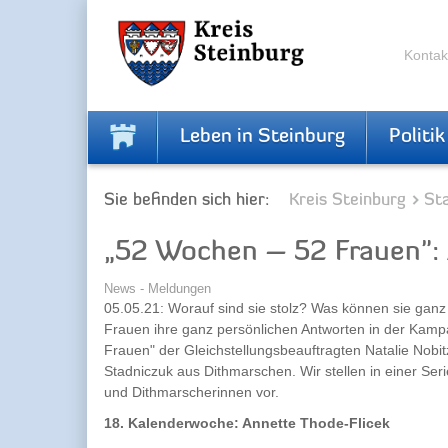
Zur
Zum
Navigation
Inhalt
springen
springen
Kontak
Leben in Steinburg
Politik
Sie befinden sich hier:
Kreis Steinburg
Sta
„52 Wochen – 52 Frauen":
News - Meldungen
05.05.21: Worauf sind sie stolz? Was können sie gan
Frauen ihre ganz persönlichen Antworten in der Kam
Frauen" der Gleichstellungsbeauftragten Natalie Nobi
Stadniczuk aus Dithmarschen. Wir stellen in einer Ser
und Dithmarscherinnen vor.
18. Kalenderwoche: Annette Thode-Flicek