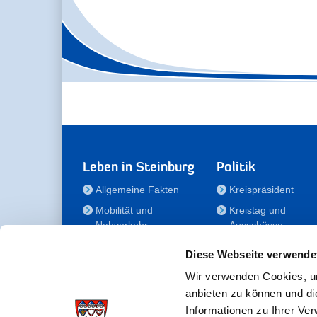
Leben in Steinburg
Politik
Allgemeine Fakten
Kreispräsident
Mobilität und
Kreistag und
Nahverkehr
Ausschüsse
Bauen und Wohnen
Die/Der Beauftragt
Diese Webseite verwende
für Menschen mit
Kultur und Freizeit
Behinderung
Wir verwenden Cookies, um
Familie
anbieten zu können und di
Der
Gesundheit
Informationen zu Ihrer Ve
Kreisseniorenbeirat