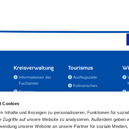
Kreisverwaltung
Tourismus
Wi
Informationen der
Ausflugsziele
Fachämter
Kulinarisches
Services
Aktivitäten in Holstein
e
Karriere und
Unterkünfte
t Cookies
Nachwuchskräfte
Veranstaltungen
 Inhalte und Anzeigen zu personalisieren, Funktionen für sozia
Notdienste
e Zugriffe auf unsere Website zu analysieren. Außerdem geben w
Bekanntmachungen
rwendung unserer Website an unsere Partner für soziale Medien