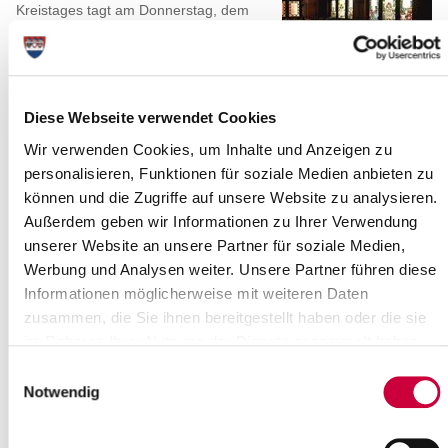
Kreistages tagt am Donnerstag, dem
05. November 2020, um 16.30 Uhr.
Sitzungsort ist der...
Weiterlesen
Diese Webseite verwendet Cookies
Wir verwenden Cookies, um Inhalte und Anzeigen zu
Gesprächskreis für Menschen mit
personalisieren, Funktionen für soziale Medien anbieten zu
Behinderung und ihre Angehörigen
können und die Zugriffe auf unsere Website zu analysieren.
28.10.20: Erfahren, was funktioniert,
Außerdem geben wir Informationen zu Ihrer Verwendung
wo und wie es Hilfe gibt - im Austausch
unserer Website an unsere Partner für soziale Medien,
gelingt das am Besten. Das Fazit des
Werbung und Analysen weiter. Unsere Partner führen diese
zweiten Gesprächskreises für das...
Informationen möglicherweise mit weiteren Daten
Weiterlesen
zusammen, die Sie ihnen bereitgestellt haben oder die sie
im Rahmen Ihrer Nutzung der Dienste gesammelt haben.
Hauptausschuss tagt
Einwilligungsauswahl
Notwendig
27.10.20: Am Mittwoch, dem 28.
Oktober 2020, findet um 17.00
Uhr eine Sitzung des