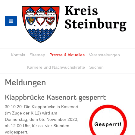
Zur
Zum
Navigation
Inhalt
springen
springen
Kontakt
Sitemap
Presse & Aktuelles
Veranstaltungen
Karriere und Nachwuchskräfte
Suchen
Meldungen
Klappbrücke Kasenort gesperrt
30.10.20: Die Klappbrücke in Kasenort
(im Zuge der K 12) wird am
Donnerstag, dem 05. November 2020,
ab 12.00 Uhr, für ca. vier Stunden
vollgesperrt.